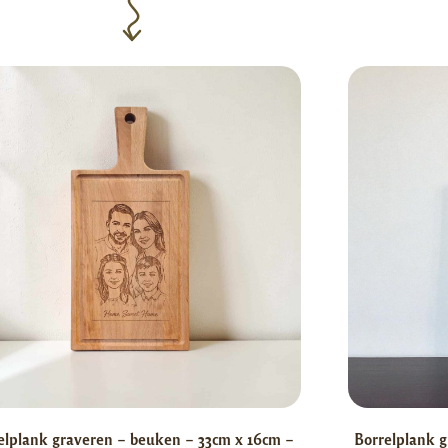
elplank graveren – beuken – 33cm x 16cm –
Borrelplank g