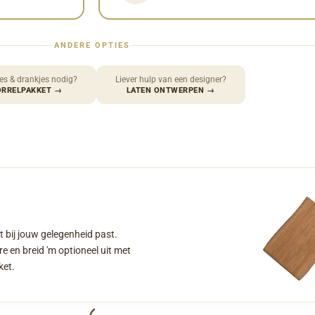
ANDERE OPTIES
es & drankjes nodig?
Liever hulp van een designer?
ORRELPAKKET
→
LATEN ONTWERPEN
→
t bij jouw gelegenheid past.
e en breid 'm optioneel uit met
ket.