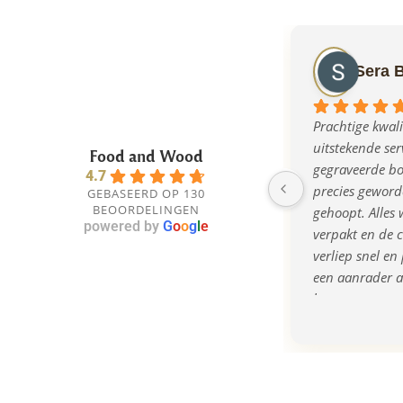
Sera 
Prachtige kwalit
uitstekende serv
Food and Wood
gegraveerde bor
4.7
precies geworde
GEBASEERD OP 130
BEOORDELINGEN
gehoopt. Alles w
powered by
G
o
o
g
l
e
verpakt en de 
verliep snel en 
een aanrader al
bent naar een o
kwalitatief cad