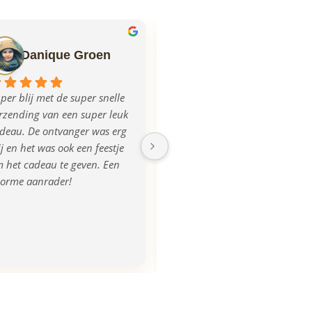
Danique Groen
Ilse Mulder
per blij met de super snelle 
Echt super geregeld allemaal, 
rzending van een super leuk 
mega blij met het product, na 
deau. De ontvanger was erg 
aanlevering van de foto was 
ij en het was ook een feestje 
de plank iets donkerder 
 het cadeau te geven. Een 
uitgevallen, dit werd ook 
orme aanrader!
opgemerkt en direct 
gecorrigeerd en we kregen 
zelfs een nieuwe! Super 
tevreden, bedankt