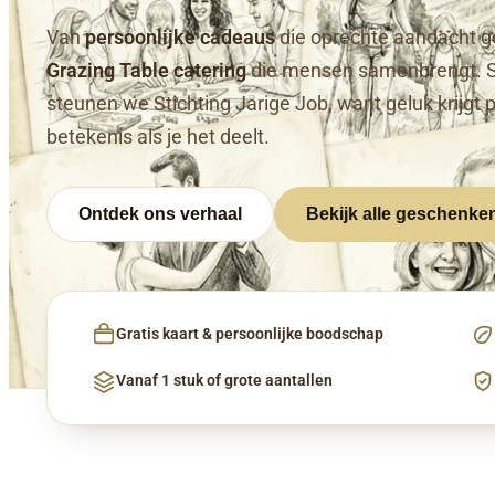
Van
persoonlijke cadeaus
die oprechte aandacht g
Grazing Table catering
die mensen samenbrengt. 
steunen we Stichting Jarige Job, want geluk krijgt 
betekenis als je het deelt.
Ontdek ons verhaal
Bekijk alle geschenke
Gratis kaart & persoonlijke boodschap
Vanaf 1 stuk of grote aantallen