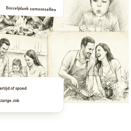
Borrelplank samenstellen
rtijd of spoed
 Jarige Job