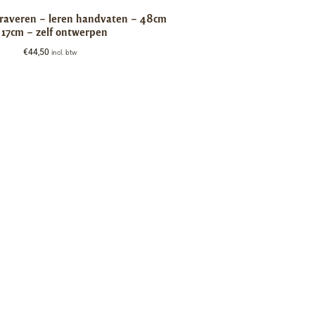
graveren – leren handvaten – 48cm
 17cm – zelf ontwerpen
€
44,50
incl. btw