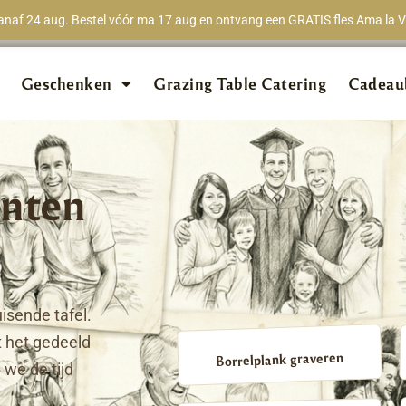
naf 24 aug. Bestel vóór ma 17 aug en ontvang een GRATIS fles Ama la Vi
★★★★★
98% van 
Geschenken
Grazing Table Catering
Cadeau
nten
isende tafel.
 het gedeeld
Borrelplank graveren
we de tijd