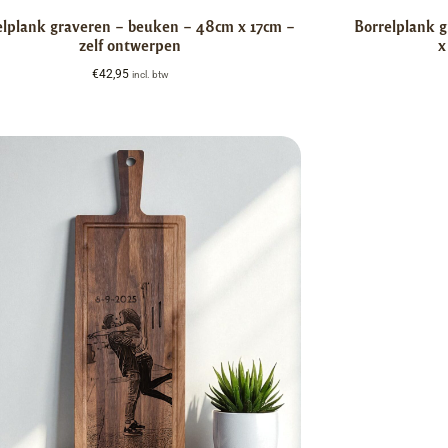
elplank graveren – beuken – 48cm x 17cm –
Borrelplank 
zelf ontwerpen
x
€
42,95
incl. btw