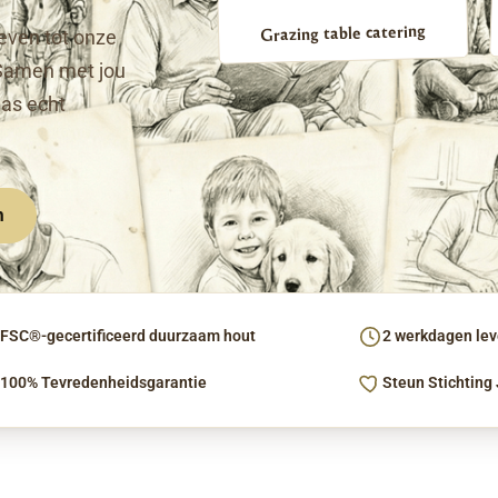
Grazing table catering
even tot onze
Samen met jou
pas echt
n
FSC®-gecertificeerd duurzaam hout
2 werkdagen leve
100% Tevredenheidsgarantie
Steun Stichting