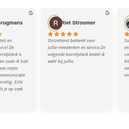
Brugmans
Riet Stroomer
eit en 
Ontzettend bedankt voor 
Su
ice! De 
jullie meedenken en service.De 
ve
relplank is 
volgende borrelplank bestel ik 
ca
n zoals ik had 
wéér bij jullie.
bl
as netjes 
om
communicatie 
en
prettig. Echt 
s je op zoek 
rigineel en 
eau!