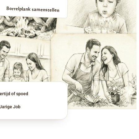
Borrelplank samenstellen
rtijd of spoed
 Jarige Job