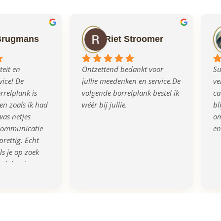
Brugmans
Riet Stroomer
eit en 
Ontzettend bedankt voor 
Su
ice! De 
jullie meedenken en service.De 
ve
relplank is 
volgende borrelplank bestel ik 
ca
n zoals ik had 
wéér bij jullie.
bl
as netjes 
om
communicatie 
en
prettig. Echt 
s je op zoek 
rigineel en 
eau!