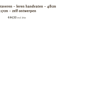
graveren – leren handvaten – 48cm
 17cm – zelf ontwerpen
€
44,50
incl. btw