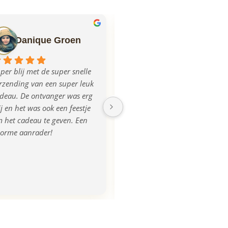
Danique Groen
Ilse Mulder
per blij met de super snelle 
Echt super geregeld allemaal, 
rzending van een super leuk 
mega blij met het product, na 
deau. De ontvanger was erg 
aanlevering van de foto was 
ij en het was ook een feestje 
de plank iets donkerder 
 het cadeau te geven. Een 
uitgevallen, dit werd ook 
orme aanrader!
opgemerkt en direct 
gecorrigeerd en we kregen 
zelfs een nieuwe! Super 
tevreden, bedankt