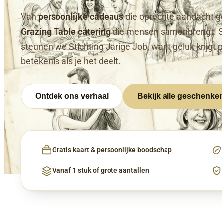
Van
persoonlijke cadeaus
die oprechte aandacht g
Grazing Table catering
die mensen samenbrengt. 
steunen we Stichting Jarige Job, want geluk krijgt 
betekenis als je het deelt.
Ontdek ons verhaal
Bekijk alle geschenke
Gratis kaart & persoonlijke boodschap
Vanaf 1 stuk of grote aantallen