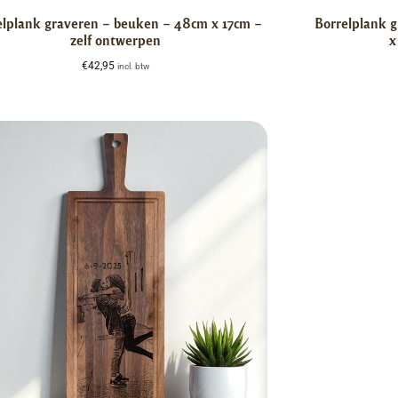
elplank graveren – beuken – 48cm x 17cm –
Borrelplank 
zelf ontwerpen
x
€
42,95
incl. btw