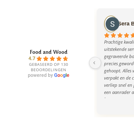
Sera 
Prachtige kwalit
uitstekende serv
Food and Wood
gegraveerde bor
4.7
precies geworde
GEBASEERD OP 130
BEOORDELINGEN
gehoopt. Alles w
powered by
G
o
o
g
l
e
verpakt en de 
verliep snel en 
een aanrader al
bent naar een o
kwalitatief cad