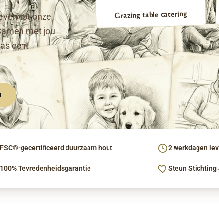
Grazing table catering
even tot onze
Samen met jou
pas echt
n
FSC®-gecertificeerd duurzaam hout
2 werkdagen leve
100% Tevredenheidsgarantie
Steun Stichting