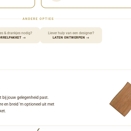
ANDERE OPTIES
es & drankjes nodig?
Liever hulp van een designer?
ORRELPAKKET
→
LATEN ONTWERPEN
→
t bij jouw gelegenheid past.
e en breid 'm optioneel uit met
ket.