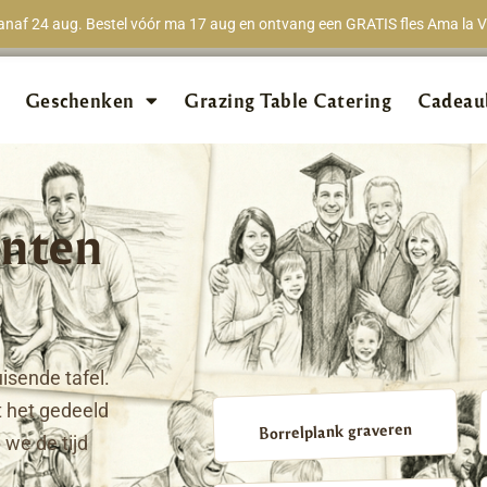
naf 24 aug. Bestel vóór ma 17 aug en ontvang een GRATIS fles Ama la Vi
★★★★★
98% van 
Geschenken
Grazing Table Catering
Cadeau
nten
isende tafel.
 het gedeeld
Borrelplank graveren
we de tijd