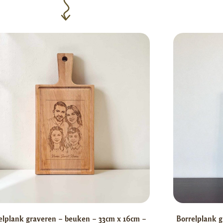
elplank graveren – beuken – 33cm x 16cm –
Borrelplank g