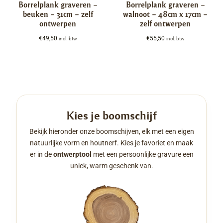
Borrelplank graveren –
Borrelplank graveren –
beuken – 31cm – zelf
walnoot – 48cm x 17cm –
ontwerpen
zelf ontwerpen
€
49,50
€
55,50
incl. btw
incl. btw
Kies je boomschijf
Bekijk hieronder onze boomschijven, elk met een eigen
natuurlijke vorm en houtnerf. Kies je favoriet en maak
er in de
ontwerptool
met een persoonlijke gravure een
uniek, warm geschenk van.