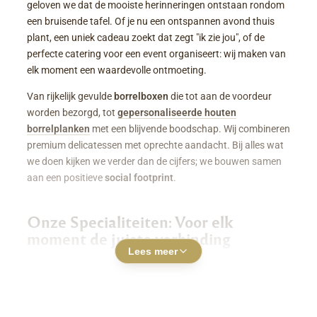
geloven we dat de mooiste herinneringen ontstaan rondom
een bruisende tafel. Of je nu een ontspannen avond thuis
plant, een uniek cadeau zoekt dat zegt "ik zie jou", of de
perfecte catering voor een event organiseert: wij maken van
elk moment een waardevolle ontmoeting.
Van rijkelijk gevulde
borrelboxen
die tot aan de voordeur
worden bezorgd, tot
gepersonaliseerde houten
borrelplanken
met een blijvende boodschap. Wij combineren
premium delicatessen met oprechte aandacht. Bij alles wat
we doen kijken we verder dan de cijfers; we bouwen samen
aan een positieve
social footprint
.
Onze Specialiteiten: Voor elk
moment de juiste verbinding
Lees meer
Luxe Borrelboxen & Borrelpakketten
Geen zin of tijd om zelf uren in de keuken te staan? Een
borrelbox bestellen
was nog nooit zo makkelijk. Onze
boxen zitten boordevol smaakvolle kazen, fijne charcuterie,