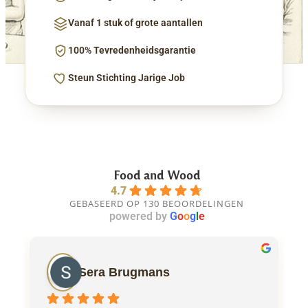
Vanaf 1 stuk of grote aantallen
100% Tevredenheidsgarantie
Steun Stichting Jarige Job
Food and Wood
4.7
GEBASEERD OP 130 BEOORDELINGEN
powered by
G
o
o
g
l
e
Sera Brugmans