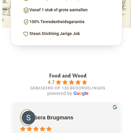
Vanaf 1 stuk of grote aantallen
100% Tevredenheidsgarantie
Steun Stichting Jarige Job
Food and Wood
4.7
GEBASEERD OP 130 BEOORDELINGEN
powered by
G
o
o
g
l
e
Sera Brugmans