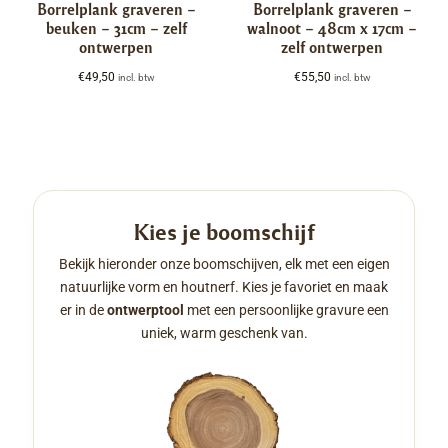
Borrelplank graveren –
Borrelplank graveren –
beuken – 31cm – zelf
walnoot – 48cm x 17cm –
ontwerpen
zelf ontwerpen
€
49,50
€
55,50
incl. btw
incl. btw
Kies je boomschijf
Bekijk hieronder onze boomschijven, elk met een eigen
natuurlijke vorm en houtnerf. Kies je favoriet en maak
er in de
ontwerptool
met een persoonlijke gravure een
uniek, warm geschenk van.