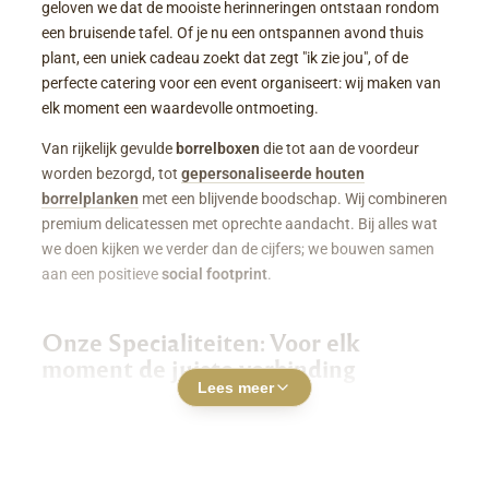
geloven we dat de mooiste herinneringen ontstaan rondom
een bruisende tafel. Of je nu een ontspannen avond thuis
plant, een uniek cadeau zoekt dat zegt "ik zie jou", of de
perfecte catering voor een event organiseert: wij maken van
elk moment een waardevolle ontmoeting.
Van rijkelijk gevulde
borrelboxen
die tot aan de voordeur
worden bezorgd, tot
gepersonaliseerde houten
borrelplanken
met een blijvende boodschap. Wij combineren
premium delicatessen met oprechte aandacht. Bij alles wat
we doen kijken we verder dan de cijfers; we bouwen samen
aan een positieve
social footprint
.
Onze Specialiteiten: Voor elk
moment de juiste verbinding
Lees meer
Luxe Borrelboxen & Borrelpakketten
Geen zin of tijd om zelf uren in de keuken te staan? Een
borrelbox bestellen
was nog nooit zo makkelijk. Onze
boxen zitten boordevol smaakvolle kazen, fijne charcuterie,