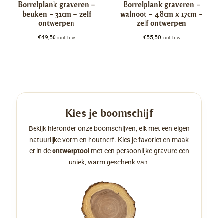
Borrelplank graveren –
Borrelplank graveren –
beuken – 31cm – zelf
walnoot – 48cm x 17cm –
ontwerpen
zelf ontwerpen
€
49,50
€
55,50
incl. btw
incl. btw
Kies je boomschijf
Bekijk hieronder onze boomschijven, elk met een eigen
natuurlijke vorm en houtnerf. Kies je favoriet en maak
er in de
ontwerptool
met een persoonlijke gravure een
uniek, warm geschenk van.