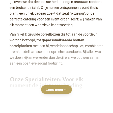
geloven we dat de mooiste herinneringen ontstaan rondom
een bruisende tafel. Of je nu een ontspannen avond thuis
plant, een uniek cadeau zoekt dat zegt "ik zie jou", of de
perfecte catering voor een event organiseert: wij maken van
elk moment een waardevolle ontmoeting.
Van rijkelijk gevulde
borrelboxen
die tot aan de voordeur
worden bezorgd, tot
gepersonaliseerde houten
borrelplanken
met een blijvende boodschap. Wij combineren
premium delicatessen met oprechte aandacht. Bij alles wat
we doen kijken we verder dan de cijfers; we bouwen samen
aan een positieve
social footprint
.
Onze Specialiteiten: Voor elk
moment de juiste verbinding
Lees meer
Luxe Borrelboxen & Borrelpakketten
Geen zin of tijd om zelf uren in de keuken te staan? Een
borrelbox bestellen
was nog nooit zo makkelijk. Onze
boxen zitten boordevol smaakvolle kazen, fijne charcuterie,