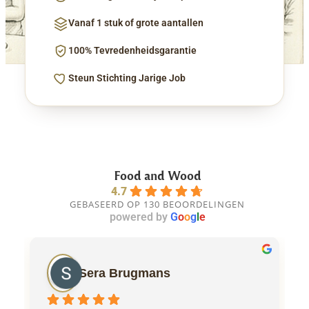
Vanaf 1 stuk of grote aantallen
100% Tevredenheidsgarantie
Steun Stichting Jarige Job
Food and Wood
4.7
GEBASEERD OP 130 BEOORDELINGEN
powered by
G
o
o
g
l
e
Sera Brugmans