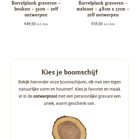
Borrelplank graveren –
Borrelplank graveren –
beuken – 31cm – zelf
walnoot – 48cm x 17cm –
ontwerpen
zelf ontwerpen
€
49,50
€
55,50
incl. btw
incl. btw
Kies je boomschijf
Bekijk hieronder onze boomschijven, elk met een eigen
natuurlijke vorm en houtnerf. Kies je favoriet en maak
er in de
ontwerptool
met een persoonlijke gravure een
uniek, warm geschenk van.