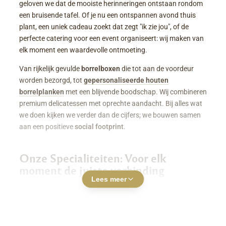
geloven we dat de mooiste herinneringen ontstaan rondom
een bruisende tafel. Of je nu een ontspannen avond thuis
plant, een uniek cadeau zoekt dat zegt "ik zie jou", of de
perfecte catering voor een event organiseert: wij maken van
elk moment een waardevolle ontmoeting.
Van rijkelijk gevulde
borrelboxen
die tot aan de voordeur
worden bezorgd, tot
gepersonaliseerde houten
borrelplanken
met een blijvende boodschap. Wij combineren
premium delicatessen met oprechte aandacht. Bij alles wat
we doen kijken we verder dan de cijfers; we bouwen samen
aan een positieve
social footprint
.
Onze Specialiteiten: Voor elk
moment de juiste verbinding
Lees meer
Luxe Borrelboxen & Borrelpakketten
Geen zin of tijd om zelf uren in de keuken te staan? Een
borrelbox bestellen
was nog nooit zo makkelijk. Onze
boxen zitten boordevol smaakvolle kazen, fijne charcuterie,