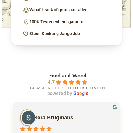
Vanaf 1 stuk of grote aantallen
100% Tevredenheidsgarantie
Steun Stichting Jarige Job
Food and Wood
4.7
GEBASEERD OP 130 BEOORDELINGEN
powered by
G
o
o
g
l
e
Sera Brugmans