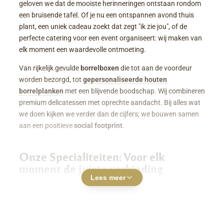
geloven we dat de mooiste herinneringen ontstaan rondom
een bruisende tafel. Of je nu een ontspannen avond thuis
plant, een uniek cadeau zoekt dat zegt "ik zie jou", of de
perfecte catering voor een event organiseert: wij maken van
elk moment een waardevolle ontmoeting.
Van rijkelijk gevulde
borrelboxen
die tot aan de voordeur
worden bezorgd, tot
gepersonaliseerde houten
borrelplanken
met een blijvende boodschap. Wij combineren
premium delicatessen met oprechte aandacht. Bij alles wat
we doen kijken we verder dan de cijfers; we bouwen samen
aan een positieve
social footprint
.
Onze Specialiteiten: Voor elk
moment de juiste verbinding
Lees meer
Luxe Borrelboxen & Borrelpakketten
Geen zin of tijd om zelf uren in de keuken te staan? Een
borrelbox bestellen
was nog nooit zo makkelijk. Onze
boxen zitten boordevol smaakvolle kazen, fijne charcuterie,