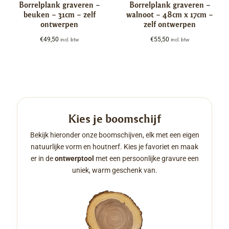
Borrelplank graveren –
Borrelplank graveren –
beuken – 31cm – zelf
walnoot – 48cm x 17cm –
ontwerpen
zelf ontwerpen
€
49,50
€
55,50
incl. btw
incl. btw
Kies je boomschijf
Bekijk hieronder onze boomschijven, elk met een eigen
natuurlijke vorm en houtnerf. Kies je favoriet en maak
er in de
ontwerptool
met een persoonlijke gravure een
uniek, warm geschenk van.