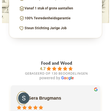
Vanaf 1 stuk of grote aantallen
100% Tevredenheidsgarantie
Steun Stichting Jarige Job
Food and Wood
4.7
GEBASEERD OP 130 BEOORDELINGEN
powered by
G
o
o
g
l
e
Sera Brugmans