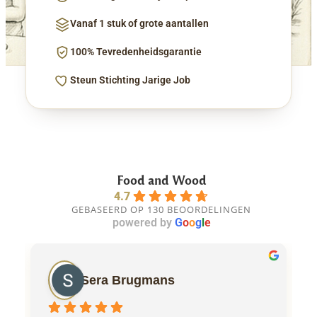
Vanaf 1 stuk of grote aantallen
100% Tevredenheidsgarantie
Steun Stichting Jarige Job
Food and Wood
4.7
GEBASEERD OP 130 BEOORDELINGEN
powered by
G
o
o
g
l
e
Sera Brugmans