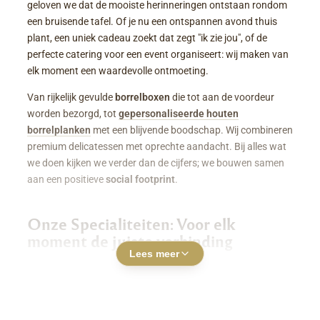
geloven we dat de mooiste herinneringen ontstaan rondom
een bruisende tafel. Of je nu een ontspannen avond thuis
plant, een uniek cadeau zoekt dat zegt "ik zie jou", of de
perfecte catering voor een event organiseert: wij maken van
elk moment een waardevolle ontmoeting.
Van rijkelijk gevulde
borrelboxen
die tot aan de voordeur
worden bezorgd, tot
gepersonaliseerde houten
borrelplanken
met een blijvende boodschap. Wij combineren
premium delicatessen met oprechte aandacht. Bij alles wat
we doen kijken we verder dan de cijfers; we bouwen samen
aan een positieve
social footprint
.
Onze Specialiteiten: Voor elk
moment de juiste verbinding
Lees meer
Luxe Borrelboxen & Borrelpakketten
Geen zin of tijd om zelf uren in de keuken te staan? Een
borrelbox bestellen
was nog nooit zo makkelijk. Onze
boxen zitten boordevol smaakvolle kazen, fijne charcuterie,