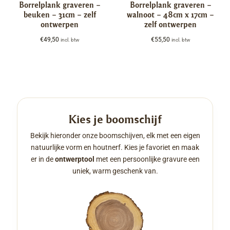
Borrelplank graveren –
Borrelplank graveren –
beuken – 31cm – zelf
walnoot – 48cm x 17cm –
ontwerpen
zelf ontwerpen
€
49,50
€
55,50
incl. btw
incl. btw
Kies je boomschijf
Bekijk hieronder onze boomschijven, elk met een eigen
natuurlijke vorm en houtnerf. Kies je favoriet en maak
er in de
ontwerptool
met een persoonlijke gravure een
uniek, warm geschenk van.