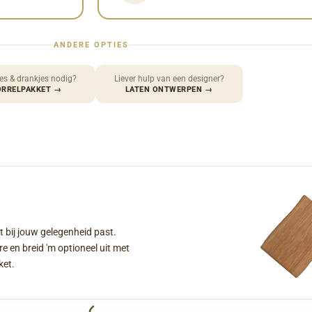
ANDERE OPTIES
es & drankjes nodig?
Liever hulp van een designer?
ORRELPAKKET
→
LATEN ONTWERPEN
→
t bij jouw gelegenheid past.
e en breid 'm optioneel uit met
ket.