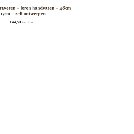
graveren – leren handvaten – 48cm
 17cm – zelf ontwerpen
€
44,50
incl. btw