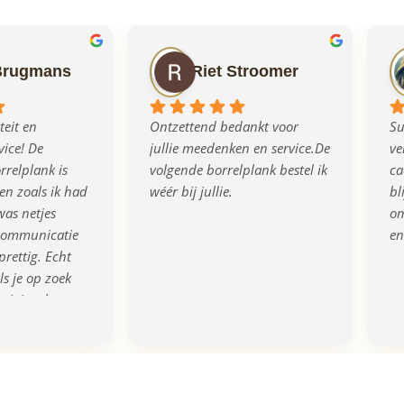
Brugmans
Riet Stroomer
eit en 
Ontzettend bedankt voor 
Su
ice! De 
jullie meedenken en service.De 
ve
relplank is 
volgende borrelplank bestel ik 
ca
n zoals ik had 
wéér bij jullie.
bl
as netjes 
om
communicatie 
en
prettig. Echt 
s je op zoek 
rigineel en 
eau!