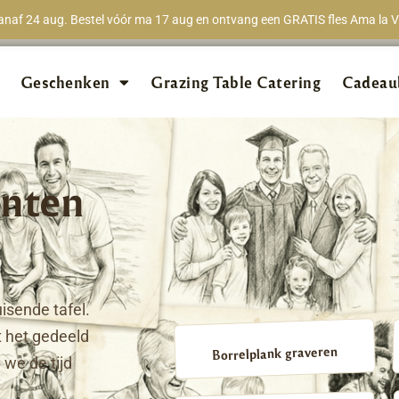
naf 24 aug. Bestel vóór ma 17 aug en ontvang een GRATIS fles Ama la Vi
★★★★★
98% van 
Geschenken
Grazing Table Catering
Cadeau
nten
isende tafel.
 het gedeeld
Borrelplank graveren
we de tijd