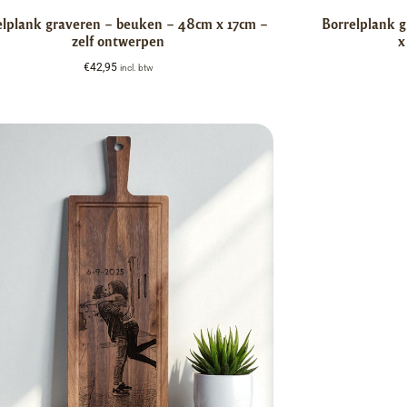
elplank graveren – beuken – 48cm x 17cm –
Borrelplank 
zelf ontwerpen
x
€
42,95
incl. btw