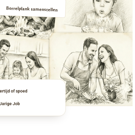
Borrelplank samenstellen
rtijd of spoed
 Jarige Job