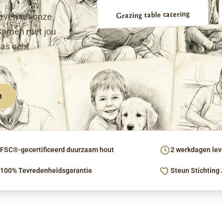
Grazing table catering
even tot onze
Samen met jou
pas echt
n
FSC®-gecertificeerd duurzaam hout
2 werkdagen leve
100% Tevredenheidsgarantie
Steun Stichting