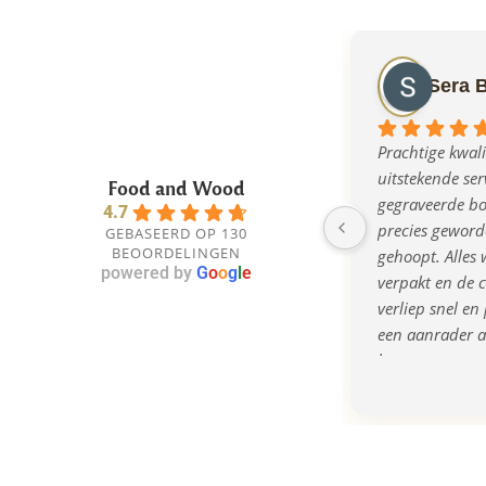
Sera 
Prachtige kwalit
uitstekende serv
Food and Wood
gegraveerde bor
4.7
precies geworde
GEBASEERD OP 130
BEOORDELINGEN
gehoopt. Alles w
powered by
G
o
o
g
l
e
verpakt en de 
verliep snel en 
een aanrader al
bent naar een o
kwalitatief cad