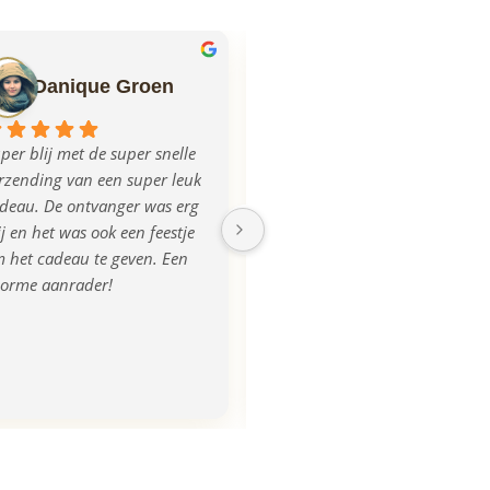
Danique Groen
Ilse Mulder
per blij met de super snelle 
Echt super geregeld allemaal, 
rzending van een super leuk 
mega blij met het product, na 
deau. De ontvanger was erg 
aanlevering van de foto was 
ij en het was ook een feestje 
de plank iets donkerder 
 het cadeau te geven. Een 
uitgevallen, dit werd ook 
orme aanrader!
opgemerkt en direct 
gecorrigeerd en we kregen 
zelfs een nieuwe! Super 
tevreden, bedankt