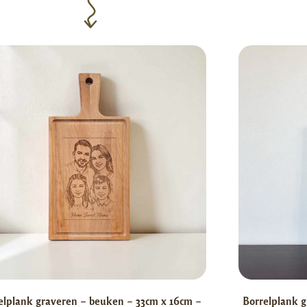
elplank graveren – beuken – 33cm x 16cm –
Borrelplank g