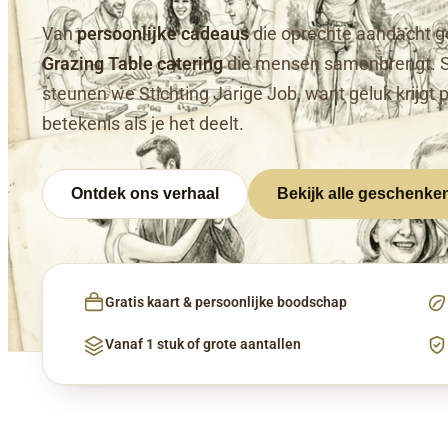
Van
persoonlijke cadeaus
die oprechte aandacht g
Grazing Table catering
die mensen samenbrengt. 
steunen we Stichting Jarige Job, want geluk krijgt 
betekenis als je het deelt.
Ontdek ons verhaal
Bekijk alle geschenke
Gratis kaart & persoonlijke boodschap
Vanaf 1 stuk of grote aantallen