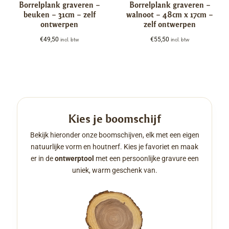
Borrelplank graveren –
Borrelplank graveren –
beuken – 31cm – zelf
walnoot – 48cm x 17cm –
ontwerpen
zelf ontwerpen
€
49,50
€
55,50
incl. btw
incl. btw
Kies je boomschijf
Bekijk hieronder onze boomschijven, elk met een eigen
natuurlijke vorm en houtnerf. Kies je favoriet en maak
er in de
ontwerptool
met een persoonlijke gravure een
uniek, warm geschenk van.