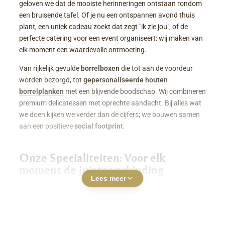
geloven we dat de mooiste herinneringen ontstaan rondom
een bruisende tafel. Of je nu een ontspannen avond thuis
plant, een uniek cadeau zoekt dat zegt "ik zie jou", of de
perfecte catering voor een event organiseert: wij maken van
elk moment een waardevolle ontmoeting.
Van rijkelijk gevulde
borrelboxen
die tot aan de voordeur
worden bezorgd, tot
gepersonaliseerde houten
borrelplanken
met een blijvende boodschap. Wij combineren
premium delicatessen met oprechte aandacht. Bij alles wat
we doen kijken we verder dan de cijfers; we bouwen samen
aan een positieve
social footprint
.
Onze Specialiteiten: Voor elk
moment de juiste verbinding
Lees meer
Luxe Borrelboxen & Borrelpakketten
Geen zin of tijd om zelf uren in de keuken te staan? Een
borrelbox bestellen
was nog nooit zo makkelijk. Onze
boxen zitten boordevol smaakvolle kazen, fijne charcuterie,