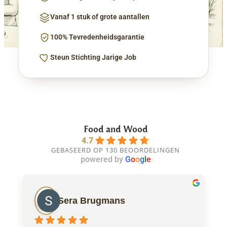
Vanaf 1 stuk of grote aantallen
100% Tevredenheidsgarantie
Steun Stichting Jarige Job
Food and Wood
4.7
GEBASEERD OP 130 BEOORDELINGEN
powered by
G
o
o
g
l
e
Sera Brugmans