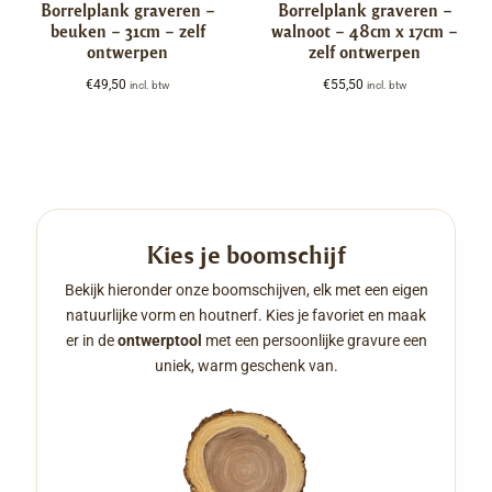
Borrelplank graveren –
Borrelplank graveren –
beuken – 31cm – zelf
walnoot – 48cm x 17cm –
ontwerpen
zelf ontwerpen
€
49,50
€
55,50
incl. btw
incl. btw
Kies je boomschijf
Bekijk hieronder onze boomschijven, elk met een eigen
natuurlijke vorm en houtnerf. Kies je favoriet en maak
er in de
ontwerptool
met een persoonlijke gravure een
uniek, warm geschenk van.