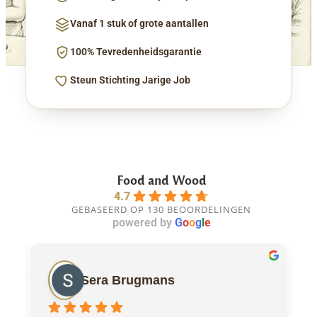
Vanaf 1 stuk of grote aantallen
100% Tevredenheidsgarantie
Steun Stichting Jarige Job
Food and Wood
4.7
GEBASEERD OP 130 BEOORDELINGEN
powered by
G
o
o
g
l
e
Sera Brugmans