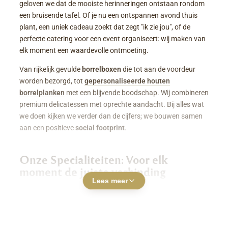
geloven we dat de mooiste herinneringen ontstaan rondom
een bruisende tafel. Of je nu een ontspannen avond thuis
plant, een uniek cadeau zoekt dat zegt "ik zie jou", of de
perfecte catering voor een event organiseert: wij maken van
elk moment een waardevolle ontmoeting.
Van rijkelijk gevulde
borrelboxen
die tot aan de voordeur
worden bezorgd, tot
gepersonaliseerde houten
borrelplanken
met een blijvende boodschap. Wij combineren
premium delicatessen met oprechte aandacht. Bij alles wat
we doen kijken we verder dan de cijfers; we bouwen samen
aan een positieve
social footprint
.
Onze Specialiteiten: Voor elk
moment de juiste verbinding
Lees meer
Luxe Borrelboxen & Borrelpakketten
Geen zin of tijd om zelf uren in de keuken te staan? Een
borrelbox bestellen
was nog nooit zo makkelijk. Onze
boxen zitten boordevol smaakvolle kazen, fijne charcuterie,