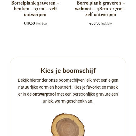
Borrelplank graveren –
Borrelplank graveren –
beuken – 31cm – zelf
walnoot – 48cm x 17cm –
ontwerpen
zelf ontwerpen
€
49,50
€
55,50
incl. btw
incl. btw
Kies je boomschijf
Bekijk hieronder onze boomschijven, elk met een eigen
natuurlijke vorm en houtnerf. Kies je favoriet en maak
er in de
ontwerptool
met een persoonlijke gravure een
uniek, warm geschenk van.