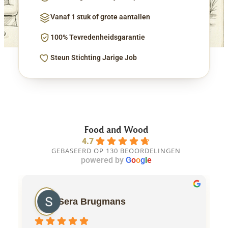
Vanaf 1 stuk of grote aantallen
100% Tevredenheidsgarantie
Steun Stichting Jarige Job
Food and Wood
4.7
GEBASEERD OP 130 BEOORDELINGEN
powered by
G
o
o
g
l
e
Sera Brugmans