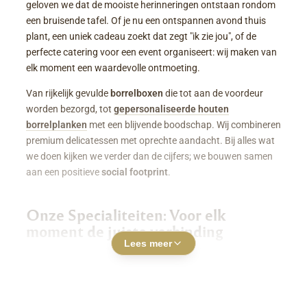
geloven we dat de mooiste herinneringen ontstaan rondom
een bruisende tafel. Of je nu een ontspannen avond thuis
plant, een uniek cadeau zoekt dat zegt "ik zie jou", of de
perfecte catering voor een event organiseert: wij maken van
elk moment een waardevolle ontmoeting.
Van rijkelijk gevulde
borrelboxen
die tot aan de voordeur
worden bezorgd, tot
gepersonaliseerde houten
borrelplanken
met een blijvende boodschap. Wij combineren
premium delicatessen met oprechte aandacht. Bij alles wat
we doen kijken we verder dan de cijfers; we bouwen samen
aan een positieve
social footprint
.
Onze Specialiteiten: Voor elk
moment de juiste verbinding
Lees meer
Luxe Borrelboxen & Borrelpakketten
Geen zin of tijd om zelf uren in de keuken te staan? Een
borrelbox bestellen
was nog nooit zo makkelijk. Onze
boxen zitten boordevol smaakvolle kazen, fijne charcuterie,