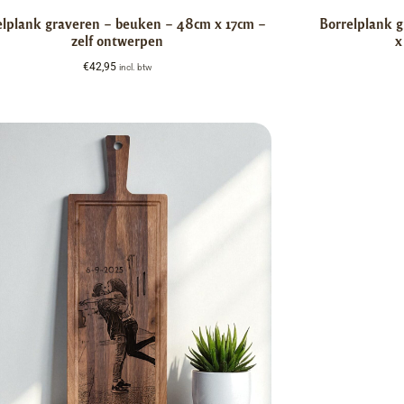
elplank graveren – beuken – 48cm x 17cm –
Borrelplank 
zelf ontwerpen
x
€
42,95
incl. btw