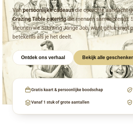
Van
persoonlijke cadeaus
die oprechte aandacht g
Grazing Table catering
die mensen samenbrengt. 
steunen we Stichting Jarige Job, want geluk krijgt 
betekenis als je het deelt.
Ontdek ons verhaal
Bekijk alle geschenke
Gratis kaart & persoonlijke boodschap
Vanaf 1 stuk of grote aantallen