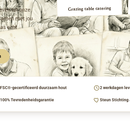
Grazing table catering
even tot onze
Samen met jou
pas echt
n
FSC®-gecertificeerd duurzaam hout
2 werkdagen leve
100% Tevredenheidsgarantie
Steun Stichting