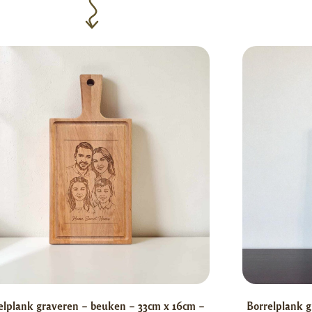
elplank graveren – beuken – 33cm x 16cm –
Borrelplank g