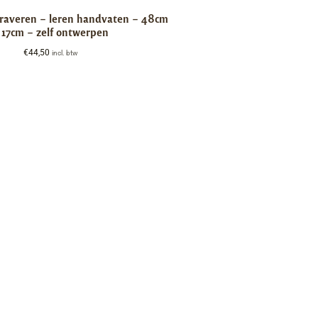
graveren – leren handvaten – 48cm
 17cm – zelf ontwerpen
€
44,50
incl. btw