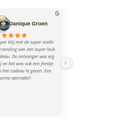
Danique Groen
Ilse Mulder
per blij met de super snelle 
Echt super geregeld allemaal, 
rzending van een super leuk 
mega blij met het product, na 
deau. De ontvanger was erg 
aanlevering van de foto was 
ij en het was ook een feestje 
de plank iets donkerder 
 het cadeau te geven. Een 
uitgevallen, dit werd ook 
orme aanrader!
opgemerkt en direct 
gecorrigeerd en we kregen 
zelfs een nieuwe! Super 
tevreden, bedankt