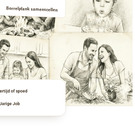
Borrelplank samenstellen
rtijd of spoed
 Jarige Job