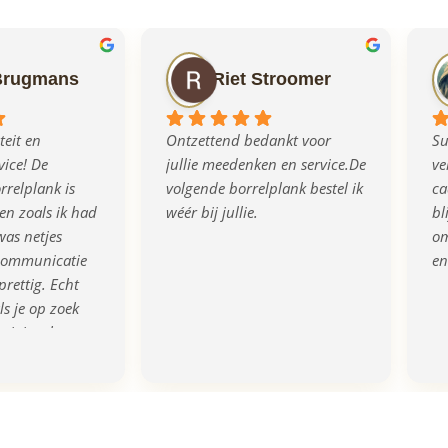
Brugmans
Riet Stroomer
eit en 
Ontzettend bedankt voor 
Su
ice! De 
jullie meedenken en service.De 
ve
relplank is 
volgende borrelplank bestel ik 
ca
n zoals ik had 
wéér bij jullie.
bl
as netjes 
om
communicatie 
en
prettig. Echt 
s je op zoek 
rigineel en 
eau!