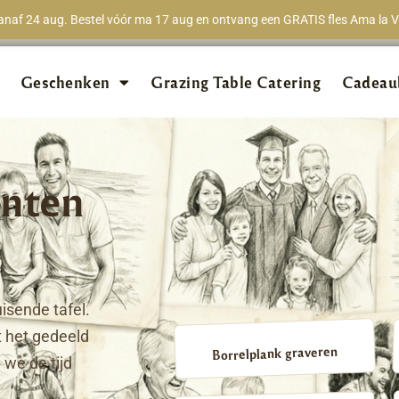
naf 24 aug. Bestel vóór ma 17 aug en ontvang een GRATIS fles Ama la Vi
★★★★★
98% van 
Geschenken
Grazing Table Catering
Cadeau
nten
isende tafel.
 het gedeeld
Borrelplank graveren
we de tijd