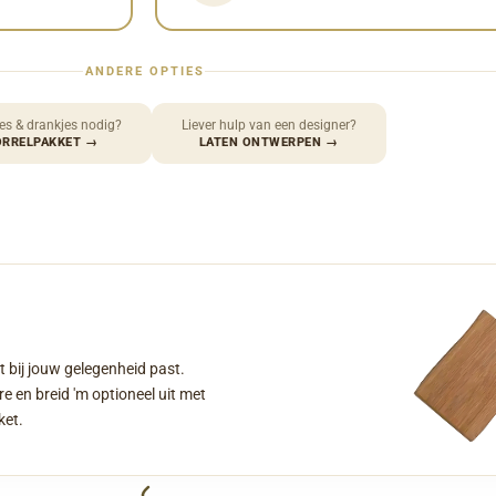
ANDERE OPTIES
es & drankjes nodig?
Liever hulp van een designer?
ORRELPAKKET
→
LATEN ONTWERPEN
→
t bij jouw gelegenheid past.
e en breid 'm optioneel uit met
ket.