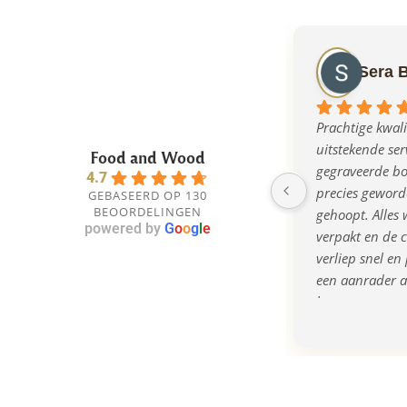
Sera 
Prachtige kwalit
uitstekende serv
Food and Wood
gegraveerde bor
4.7
precies geworde
GEBASEERD OP 130
BEOORDELINGEN
gehoopt. Alles w
powered by
G
o
o
g
l
e
verpakt en de 
verliep snel en 
een aanrader al
bent naar een o
kwalitatief cad