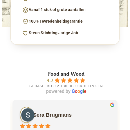
Vanaf 1 stuk of grote aantallen
100% Tevredenheidsgarantie
Steun Stichting Jarige Job
Food and Wood
4.7
GEBASEERD OP 130 BEOORDELINGEN
powered by
G
o
o
g
l
e
Sera Brugmans