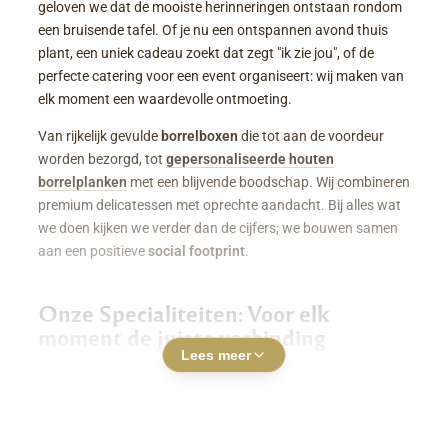
geloven we dat de mooiste herinneringen ontstaan rondom
een bruisende tafel. Of je nu een ontspannen avond thuis
plant, een uniek cadeau zoekt dat zegt "ik zie jou", of de
perfecte catering voor een event organiseert: wij maken van
elk moment een waardevolle ontmoeting.
Van rijkelijk gevulde
borrelboxen
die tot aan de voordeur
worden bezorgd, tot
gepersonaliseerde houten
borrelplanken
met een blijvende boodschap. Wij combineren
premium delicatessen met oprechte aandacht. Bij alles wat
we doen kijken we verder dan de cijfers; we bouwen samen
aan een positieve
social footprint
.
Onze Specialiteiten: Voor elk
moment de juiste verbinding
Lees meer
Luxe Borrelboxen & Borrelpakketten
Geen zin of tijd om zelf uren in de keuken te staan? Een
borrelbox bestellen
was nog nooit zo makkelijk. Onze
boxen zitten boordevol smaakvolle kazen, fijne charcuterie,