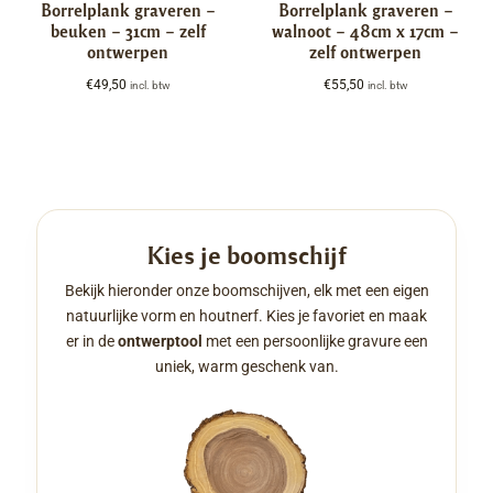
Borrelplank graveren –
Borrelplank graveren –
beuken – 31cm – zelf
walnoot – 48cm x 17cm –
ontwerpen
zelf ontwerpen
€
49,50
€
55,50
incl. btw
incl. btw
Kies je boomschijf
Bekijk hieronder onze boomschijven, elk met een eigen
natuurlijke vorm en houtnerf. Kies je favoriet en maak
er in de
ontwerptool
met een persoonlijke gravure een
uniek, warm geschenk van.