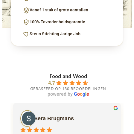
Vanaf 1 stuk of grote aantallen
100% Tevredenheidsgarantie
Steun Stichting Jarige Job
Food and Wood
4.7
GEBASEERD OP 130 BEOORDELINGEN
powered by
G
o
o
g
l
e
Sera Brugmans