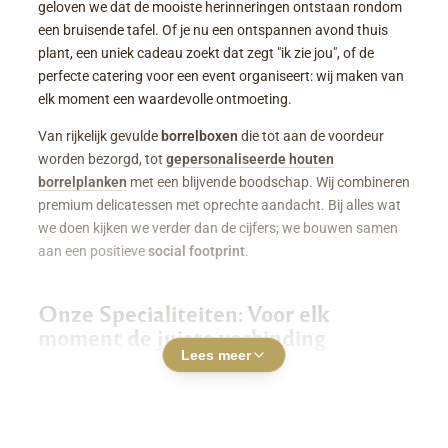
geloven we dat de mooiste herinneringen ontstaan rondom
een bruisende tafel. Of je nu een ontspannen avond thuis
plant, een uniek cadeau zoekt dat zegt "ik zie jou", of de
perfecte catering voor een event organiseert: wij maken van
elk moment een waardevolle ontmoeting.
Van rijkelijk gevulde
borrelboxen
die tot aan de voordeur
worden bezorgd, tot
gepersonaliseerde houten
borrelplanken
met een blijvende boodschap. Wij combineren
premium delicatessen met oprechte aandacht. Bij alles wat
we doen kijken we verder dan de cijfers; we bouwen samen
aan een positieve
social footprint
.
Onze Specialiteiten: Voor elk
moment de juiste verbinding
Lees meer
Luxe Borrelboxen & Borrelpakketten
Geen zin of tijd om zelf uren in de keuken te staan? Een
borrelbox bestellen
was nog nooit zo makkelijk. Onze
boxen zitten boordevol smaakvolle kazen, fijne charcuterie,