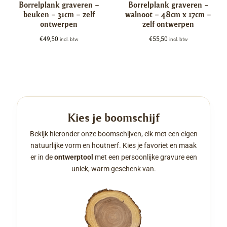
Borrelplank graveren –
Borrelplank graveren –
beuken – 31cm – zelf
walnoot – 48cm x 17cm –
ontwerpen
zelf ontwerpen
€
49,50
€
55,50
incl. btw
incl. btw
Kies je boomschijf
Bekijk hieronder onze boomschijven, elk met een eigen
natuurlijke vorm en houtnerf. Kies je favoriet en maak
er in de
ontwerptool
met een persoonlijke gravure een
uniek, warm geschenk van.