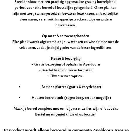
Steel de show met een prachtig opgemaakte grazing borrelplank,
perfect voor elke borrel of feestelijke gelegenheid. Onze planken
zijn met zorg samengesteld en bevatten luxe kazen, ambachtelijke
vleeswaren, vers fruit, knapperige crackers, dips en andere
delicatessen.
Op maat & seizoensgebonden
Elke plank wordt afgestemd op jouw wensen en wisselt mee met de
seizoenen, zodat je altijd geniet van de beste ingrediënten.
Keuze & bezorging
– Gratis bezorging of ophalen in Apeldoorn
– Beschikbaar in diverse formaten
– Twee serveeropties:
Bamboe platter
(gratis & recyclebaar)
Houten borrelplank
(tegen borg, retour mogelijk)
Maak je borrel compleet met een bijpassende fles wijn of bubbels.
Bestel nu en geniet thuis of op locatie!
Dit product wordt alleen bezorgd in gemeente Apeldoorn. Kies je