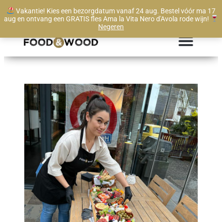
Vakantie! Kies een bezorgdatum vanaf 24 aug. Bestel vóór ma 17
Levertijd vanaf 1 werkdag
aug en ontvang een GRATIS fles Ama la Vita Nero d'Avola rode wijn!
Negeren