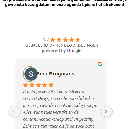
gewenste bezorgdatum in onze agenda tijdens het afrekenen!
4.7
GEBASEERD OP 130 BEOORDELINGEN
powered by
G
o
o
g
l
e
Sera Brugmans
Prachtige kwaliteit en uitstekende 
Ontzet
service! De gegraveerde borrelplank is 
meede
precies geworden zoals ik had gehoopt. 
borrel
Alles was netjes verpakt en de 
communicatie verliep snel en prettig. 
Echt een aanrader als je op zoek bent 