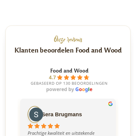
Onze reviews
Klanten beoordelen Food and Wood
Food and Wood
4.7
GEBASEERD OP 130 BEOORDELINGEN
powered by
G
o
o
g
l
e
Sera Brugmans
Prachtige kwaliteit en uitstekende 
Ont