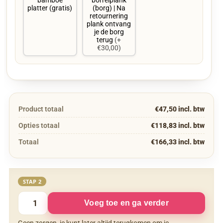
bamboe
borrelplank
platter (gratis)
(borg) | Na
retournering
plank ontvang
je de borg
terug
(+
€30,00)
Product totaal
€47,50 incl. btw
Opties totaal
€118,83 incl. btw
Totaal
€166,33 incl. btw
STAP 2
Voeg toe en ga verder