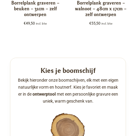
Borrelplank graveren –
Borrelplank graveren –
beuken – 31cm – zelf
walnoot – 48cm x 17cm –
ontwerpen
zelf ontwerpen
€
49,50
€
55,50
incl. btw
incl. btw
Kies je boomschijf
Bekijk hieronder onze boomschijven, elk met een eigen
natuurlijke vorm en houtnerf. Kies je favoriet en maak
er in de
ontwerptool
met een persoonlijke gravure een
uniek, warm geschenk van.