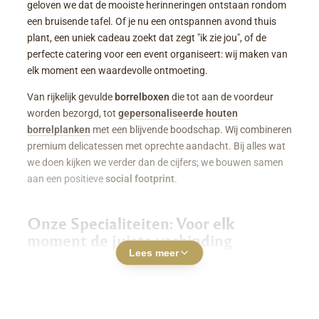
geloven we dat de mooiste herinneringen ontstaan rondom
een bruisende tafel. Of je nu een ontspannen avond thuis
plant, een uniek cadeau zoekt dat zegt "ik zie jou", of de
perfecte catering voor een event organiseert: wij maken van
elk moment een waardevolle ontmoeting.
Van rijkelijk gevulde
borrelboxen
die tot aan de voordeur
worden bezorgd, tot
gepersonaliseerde houten
borrelplanken
met een blijvende boodschap. Wij combineren
premium delicatessen met oprechte aandacht. Bij alles wat
we doen kijken we verder dan de cijfers; we bouwen samen
aan een positieve
social footprint
.
Onze Specialiteiten: Voor elk
moment de juiste verbinding
Lees meer
Luxe Borrelboxen & Borrelpakketten
Geen zin of tijd om zelf uren in de keuken te staan? Een
borrelbox bestellen
was nog nooit zo makkelijk. Onze
boxen zitten boordevol smaakvolle kazen, fijne charcuterie,