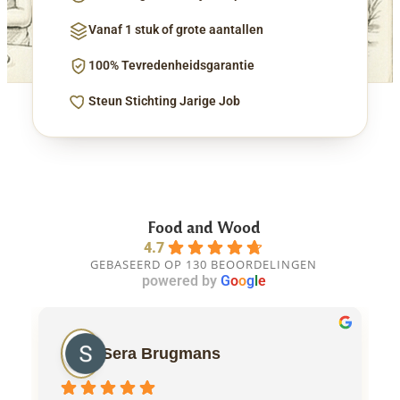
Vanaf 1 stuk of grote aantallen
100% Tevredenheidsgarantie
Steun Stichting Jarige Job
Food and Wood
4.7
GEBASEERD OP 130 BEOORDELINGEN
powered by
G
o
o
g
l
e
Sera Brugmans