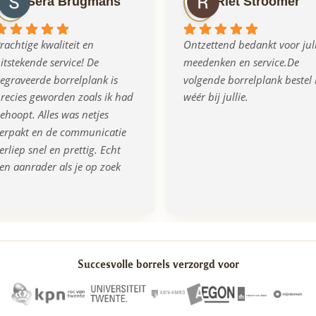
Sera Brugmans
Riet Stroomer
rachtige kwaliteit en 
Ontzettend bedankt voor jull
itstekende service! De 
meedenken en service.De 
egraveerde borrelplank is 
volgende borrelplank bestel i
recies geworden zoals ik had 
wéér bij jullie.
ehoopt. Alles was netjes 
erpakt en de communicatie 
erliep snel en prettig. Echt 
en aanrader als je op zoek 
ent naar een origineel en 
walitatief cadeau!
Succesvolle borrels verzorgd voor