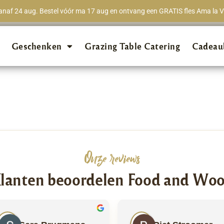
naf 24 aug. Bestel vóór ma 17 aug en ontvang een GRATIS fles Ama la Vi
★★★★★
98% van 
Geschenken
Grazing Table Catering
Cadeau
Onze reviews
lanten beoordelen Food and Wo