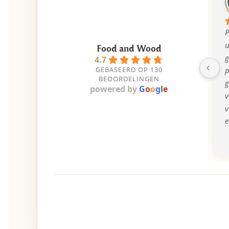
P
u
Food and Wood
g
4.7
GEBASEERD OP 130
p
BEOORDELINGEN
g
powered by
G
o
o
g
l
e
v
v
e
b
k