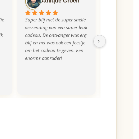
Danique Groen
Ilse M
ie 
Super blij met de super snelle 
Echt super gere
verzending van een super leuk 
mega blij met h
k 
cadeau. De ontvanger was erg 
aanlevering van
blij en het was ook een feestje 
de plank iets d
om het cadeau te geven. Een 
uitgevallen, di
enorme aanrader!
opgemerkt en di
gecorrigeerd e
zelfs een nieuw
tevreden, beda