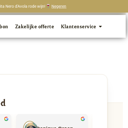
ta Nero d'Avola rode wijn!
Negeren
onze klanten beveelt ons aan!
bon
Zakelijke offerte
Klantenservice
od