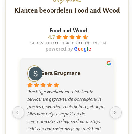
Klanten beoordelen Food and Wood
Food and Wood
4.7
GEBASEERD OP 130 BEOORDELINGEN
powered by
G
o
o
g
l
e
Sera Brugmans
Prachtige kwaliteit en uitstekende 
Ont
service! De gegraveerde borrelplank is 
mee
precies geworden zoals ik had gehoopt. 
borr
Alles was netjes verpakt en de 
communicatie verliep snel en prettig. 
Echt een aanrader als je op zoek bent 