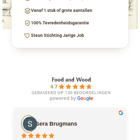
Vanaf 1 stuk of grote aantallen
100% Tevredenheidsgarantie
Steun Stichting Jarige Job
Food and Wood
4.7
GEBASEERD OP 130 BEOORDELINGEN
powered by
G
o
o
g
l
e
Sera Brugmans