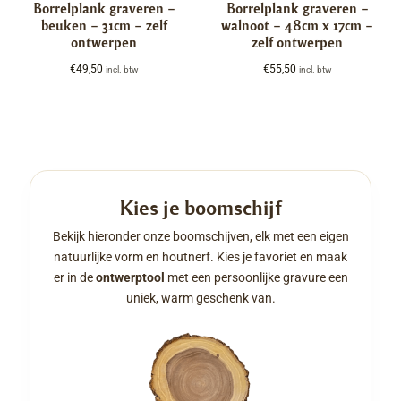
Borrelplank graveren –
Borrelplank graveren –
beuken – 31cm – zelf
walnoot – 48cm x 17cm –
ontwerpen
zelf ontwerpen
€
49,50
€
55,50
incl. btw
incl. btw
Kies je boomschijf
Bekijk hieronder onze boomschijven, elk met een eigen
natuurlijke vorm en houtnerf. Kies je favoriet en maak
er in de
ontwerptool
met een persoonlijke gravure een
uniek, warm geschenk van.