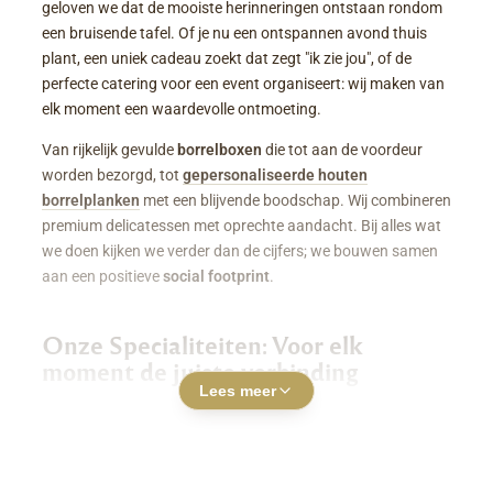
geloven we dat de mooiste herinneringen ontstaan rondom
een bruisende tafel. Of je nu een ontspannen avond thuis
plant, een uniek cadeau zoekt dat zegt "ik zie jou", of de
perfecte catering voor een event organiseert: wij maken van
elk moment een waardevolle ontmoeting.
Van rijkelijk gevulde
borrelboxen
die tot aan de voordeur
worden bezorgd, tot
gepersonaliseerde houten
borrelplanken
met een blijvende boodschap. Wij combineren
premium delicatessen met oprechte aandacht. Bij alles wat
we doen kijken we verder dan de cijfers; we bouwen samen
aan een positieve
social footprint
.
Onze Specialiteiten: Voor elk
moment de juiste verbinding
Lees meer
Luxe Borrelboxen & Borrelpakketten
Geen zin of tijd om zelf uren in de keuken te staan? Een
borrelbox bestellen
was nog nooit zo makkelijk. Onze
boxen zitten boordevol smaakvolle kazen, fijne charcuterie,