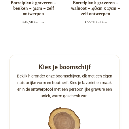
Borrelplank graveren –
Borrelplank graveren –
beuken – 31cm – zelf
walnoot – 48cm x 17cm –
ontwerpen
zelf ontwerpen
€
49,50
€
55,50
incl. btw
incl. btw
Kies je boomschijf
Bekijk hieronder onze boomschijven, elk met een eigen
natuurlijke vorm en houtnerf. Kies je favoriet en maak
er in de
ontwerptool
met een persoonlijke gravure een
uniek, warm geschenk van.