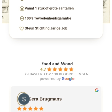
Vanaf 1 stuk of grote aantallen
100% Tevredenheidsgarantie
Steun Stichting Jarige Job
Food and Wood
4.7
GEBASEERD OP 130 BEOORDELINGEN
powered by
G
o
o
g
l
e
Sera Brugmans