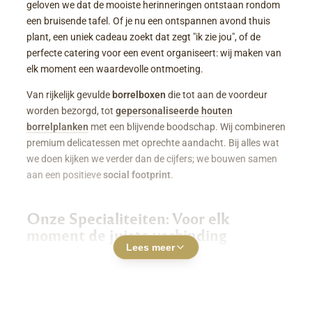
geloven we dat de mooiste herinneringen ontstaan rondom
een bruisende tafel. Of je nu een ontspannen avond thuis
plant, een uniek cadeau zoekt dat zegt "ik zie jou", of de
perfecte catering voor een event organiseert: wij maken van
elk moment een waardevolle ontmoeting.
Van rijkelijk gevulde
borrelboxen
die tot aan de voordeur
worden bezorgd, tot
gepersonaliseerde houten
borrelplanken
met een blijvende boodschap. Wij combineren
premium delicatessen met oprechte aandacht. Bij alles wat
we doen kijken we verder dan de cijfers; we bouwen samen
aan een positieve
social footprint
.
Onze Specialiteiten: Voor elk
moment de juiste verbinding
Lees meer
Luxe Borrelboxen & Borrelpakketten
Geen zin of tijd om zelf uren in de keuken te staan? Een
borrelbox bestellen
was nog nooit zo makkelijk. Onze
boxen zitten boordevol smaakvolle kazen, fijne charcuterie,