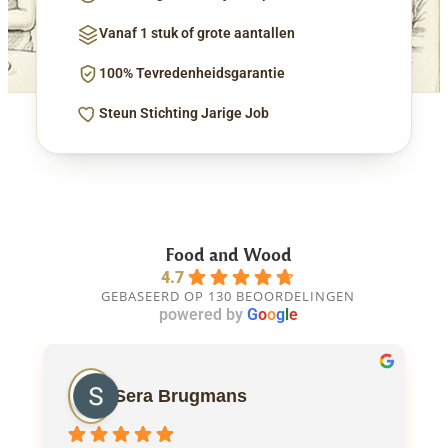
Vanaf 1 stuk of grote aantallen
100% Tevredenheidsgarantie
Steun Stichting Jarige Job
Food and Wood
4.7
GEBASEERD OP 130 BEOORDELINGEN
powered by
G
o
o
g
l
e
Sera Brugmans