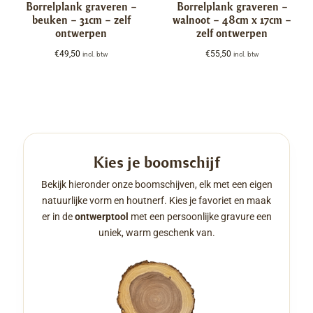
Borrelplank graveren –
Borrelplank graveren –
beuken – 31cm – zelf
walnoot – 48cm x 17cm –
ontwerpen
zelf ontwerpen
€
49,50
€
55,50
incl. btw
incl. btw
Kies je boomschijf
Bekijk hieronder onze boomschijven, elk met een eigen
natuurlijke vorm en houtnerf. Kies je favoriet en maak
er in de
ontwerptool
met een persoonlijke gravure een
uniek, warm geschenk van.