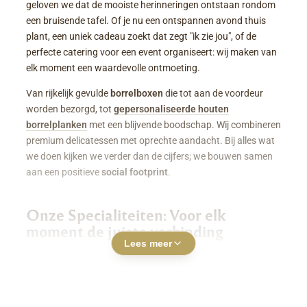
geloven we dat de mooiste herinneringen ontstaan rondom
een bruisende tafel. Of je nu een ontspannen avond thuis
plant, een uniek cadeau zoekt dat zegt "ik zie jou", of de
perfecte catering voor een event organiseert: wij maken van
elk moment een waardevolle ontmoeting.
Van rijkelijk gevulde
borrelboxen
die tot aan de voordeur
worden bezorgd, tot
gepersonaliseerde houten
borrelplanken
met een blijvende boodschap. Wij combineren
premium delicatessen met oprechte aandacht. Bij alles wat
we doen kijken we verder dan de cijfers; we bouwen samen
aan een positieve
social footprint
.
Onze Specialiteiten: Voor elk
moment de juiste verbinding
Lees meer
Luxe Borrelboxen & Borrelpakketten
Geen zin of tijd om zelf uren in de keuken te staan? Een
borrelbox bestellen
was nog nooit zo makkelijk. Onze
boxen zitten boordevol smaakvolle kazen, fijne charcuterie,