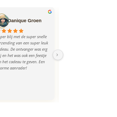
Danique Groen
Ilse Mulder
per blij met de super snelle 
Echt super geregeld allemaal, 
rzending van een super leuk 
mega blij met het product, na 
deau. De ontvanger was erg 
aanlevering van de foto was 
ij en het was ook een feestje 
de plank iets donkerder 
 het cadeau te geven. Een 
uitgevallen, dit werd ook 
orme aanrader!
opgemerkt en direct 
gecorrigeerd en we kregen 
zelfs een nieuwe! Super 
tevreden, bedankt