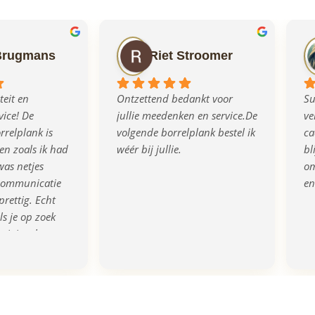
Brugmans
Riet Stroomer
eit en 
Ontzettend bedankt voor 
Su
ice! De 
jullie meedenken en service.De 
ve
relplank is 
volgende borrelplank bestel ik 
ca
n zoals ik had 
wéér bij jullie.
bl
as netjes 
om
communicatie 
en
prettig. Echt 
s je op zoek 
rigineel en 
eau!