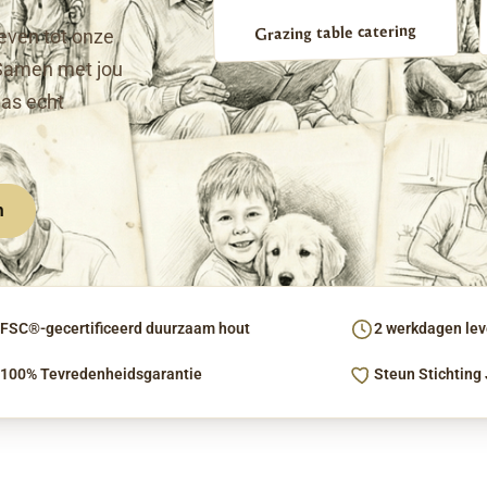
Grazing table catering
even tot onze
Samen met jou
pas echt
n
FSC®-gecertificeerd duurzaam hout
2 werkdagen leve
100% Tevredenheidsgarantie
Steun Stichting