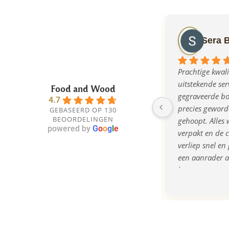
Sera 
Prachtige kwalit
uitstekende serv
Food and Wood
gegraveerde bor
4.7
precies geworde
GEBASEERD OP 130
BEOORDELINGEN
gehoopt. Alles w
powered by
G
o
o
g
l
e
verpakt en de 
verliep snel en 
een aanrader al
bent naar een o
kwalitatief cad