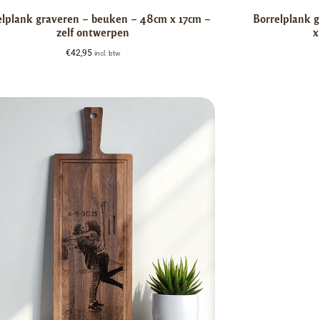
elplank graveren – beuken – 48cm x 17cm –
Borrelplank 
zelf ontwerpen
x
€
42,95
incl. btw