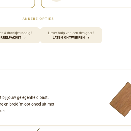
ANDERE OPTIES
es & drankjes nodig?
Liever hulp van een designer?
ORRELPAKKET
→
LATEN ONTWERPEN
→
t bij jouw gelegenheid past.
e en breid 'm optioneel uit met
ket.