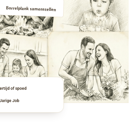
Borrelplank samenstellen
rtijd of spoed
 Jarige Job