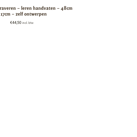
graveren – leren handvaten – 48cm
 17cm – zelf ontwerpen
€
44,50
incl. btw