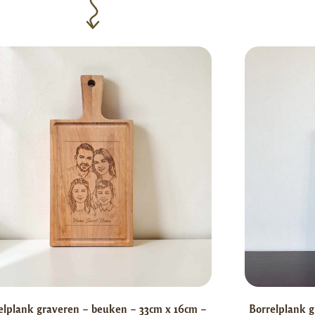
elplank graveren – beuken – 33cm x 16cm –
Borrelplank g