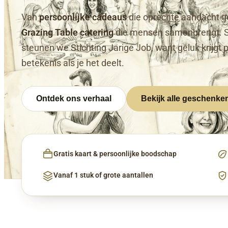
Van
persoonlijke cadeaus
die oprechte aandacht g
Grazing Table catering
die mensen samenbrengt. 
steunen we Stichting Jarige Job, want geluk krijgt 
betekenis als je het deelt.
Ontdek ons verhaal
Bekijk alle geschenke
Gratis kaart & persoonlijke boodschap
Vanaf 1 stuk of grote aantallen