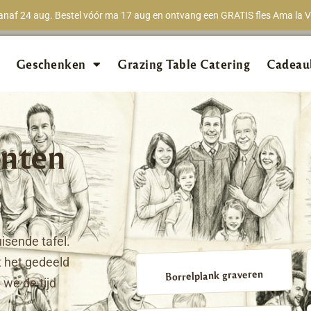
naf 24 aug. Bestel vóór ma 17 aug en ontvang een GRATIS fles Ama la Vi
★★★★★
98% van 
Geschenken
Grazing Table Catering
Cadeau
nten
isende tafel.
 het gedeeld
Borrelplank graveren
we de tijd