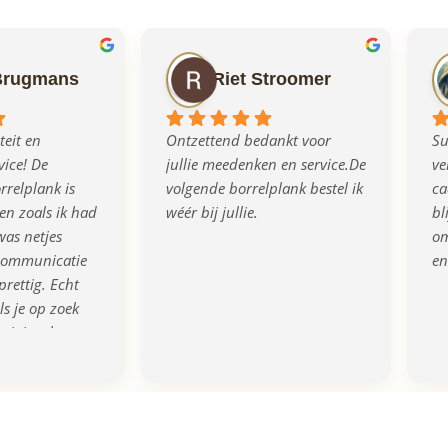
Brugmans
Riet Stroomer
eit en 
Ontzettend bedankt voor 
Su
ice! De 
jullie meedenken en service.De 
ve
relplank is 
volgende borrelplank bestel ik 
ca
n zoals ik had 
wéér bij jullie.
bl
as netjes 
om
communicatie 
en
prettig. Echt 
s je op zoek 
rigineel en 
eau!