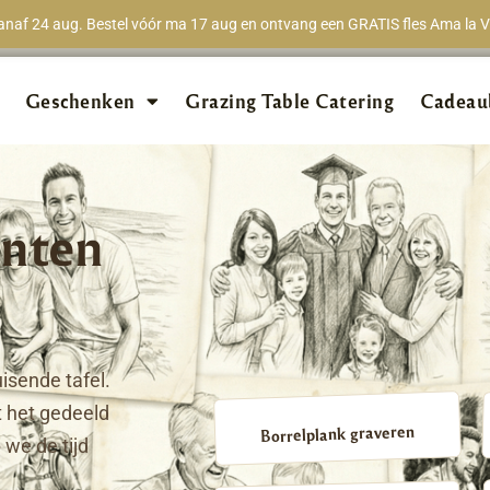
naf 24 aug. Bestel vóór ma 17 aug en ontvang een GRATIS fles Ama la Vi
★★★★★
98% van 
Geschenken
Grazing Table Catering
Cadeau
nten
isende tafel.
 het gedeeld
Borrelplank graveren
we de tijd