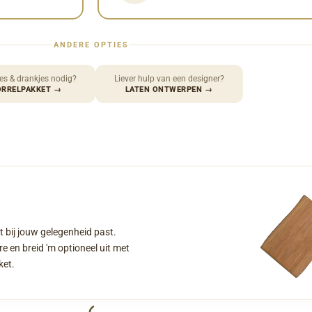
ANDERE OPTIES
es & drankjes nodig?
Liever hulp van een designer?
ORRELPAKKET
→
LATEN ONTWERPEN
→
t bij jouw gelegenheid past.
e en breid 'm optioneel uit met
ket.