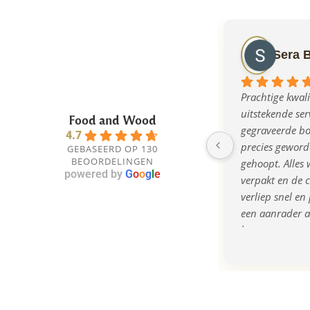
Sera 
Prachtige kwalit
uitstekende serv
Food and Wood
gegraveerde bor
4.7
precies geworde
GEBASEERD OP 130
BEOORDELINGEN
gehoopt. Alles w
powered by
G
o
o
g
l
e
verpakt en de 
verliep snel en 
een aanrader al
bent naar een o
kwalitatief cad