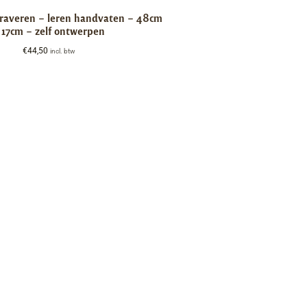
graveren – leren handvaten – 48cm
 17cm – zelf ontwerpen
€
44,50
incl. btw