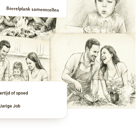
Borrelplank samenstellen
rtijd of spoed
 Jarige Job