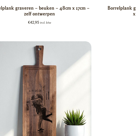
elplank graveren – beuken – 48cm x 17cm –
Borrelplank 
zelf ontwerpen
x
€
42,95
incl. btw