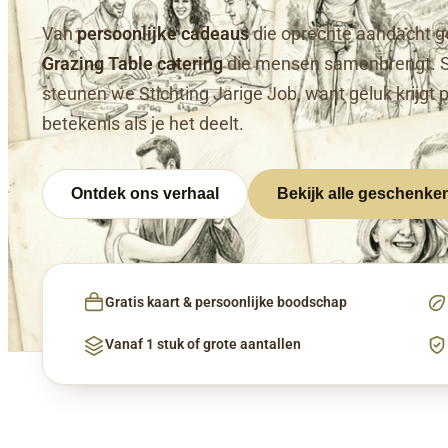
Van
persoonlijke cadeaus
die oprechte aandacht g
Grazing Table catering
die mensen samenbrengt. 
steunen we Stichting Jarige Job, want geluk krijgt 
betekenis als je het deelt.
Ontdek ons verhaal
Bekijk alle geschenke
Gratis kaart & persoonlijke boodschap
Vanaf 1 stuk of grote aantallen