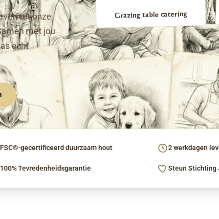
Grazing table catering
even tot onze
Samen met jou
pas echt
n
FSC®-gecertificeerd duurzaam hout
2 werkdagen leve
100% Tevredenheidsgarantie
Steun Stichting