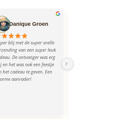
Danique Groen
Ilse Mulder
per blij met de super snelle 
Echt super geregeld allemaal, 
rzending van een super leuk 
mega blij met het product, na 
deau. De ontvanger was erg 
aanlevering van de foto was 
ij en het was ook een feestje 
de plank iets donkerder 
 het cadeau te geven. Een 
uitgevallen, dit werd ook 
orme aanrader!
opgemerkt en direct 
gecorrigeerd en we kregen 
zelfs een nieuwe! Super 
tevreden, bedankt