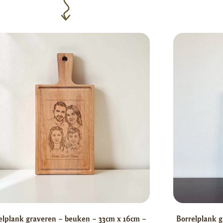
elplank graveren – beuken – 33cm x 16cm –
Borrelplank g