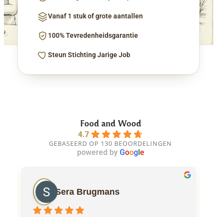
Vanaf 1 stuk of grote aantallen
100% Tevredenheidsgarantie
Steun Stichting Jarige Job
Food and Wood
4.7
GEBASEERD OP 130 BEOORDELINGEN
powered by
G
o
o
g
l
e
Sera Brugmans