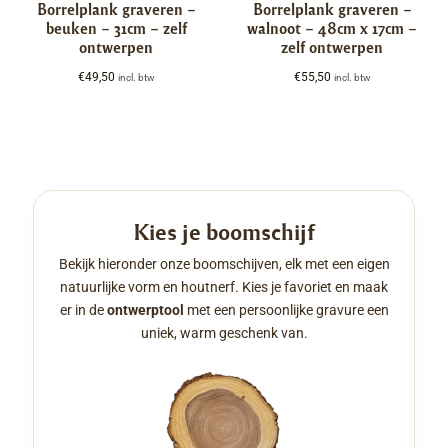
Borrelplank graveren –
Borrelplank graveren –
beuken – 31cm – zelf
walnoot – 48cm x 17cm –
ontwerpen
zelf ontwerpen
€
49,50
€
55,50
incl. btw
incl. btw
Kies je boomschijf
Bekijk hieronder onze boomschijven, elk met een eigen
natuurlijke vorm en houtnerf. Kies je favoriet en maak
er in de
ontwerptool
met een persoonlijke gravure een
uniek, warm geschenk van.