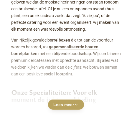
geloven we dat de mooiste herinneringen ontstaan rondom
een bruisende tafel. Of je nu een ontspannen avond thuis
plant, een uniek cadeau zoekt dat zegt "ik zie jou", of de
perfecte catering voor een event organiseert: wij maken van
elk moment een waardevolle ontmoeting.
Van rijkelijk gevulde
borrelboxen
die tot aan de voordeur
worden bezorgd, tot
gepersonaliseerde houten
borrelplanken
met een blijvende boodschap. Wij combineren
premium delicatessen met oprechte aandacht. Bij alles wat
we doen kijken we verder dan de cijfers; we bouwen samen
aan een positieve
social footprint
.
Onze Specialiteiten: Voor elk
moment de juiste verbinding
Lees meer
Luxe Borrelboxen & Borrelpakketten
Geen zin of tijd om zelf uren in de keuken te staan? Een
borrelbox bestellen
was nog nooit zo makkelijk. Onze
boxen zitten boordevol smaakvolle kazen, fijne charcuterie,