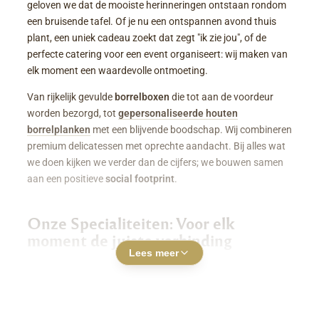
geloven we dat de mooiste herinneringen ontstaan rondom
een bruisende tafel. Of je nu een ontspannen avond thuis
plant, een uniek cadeau zoekt dat zegt "ik zie jou", of de
perfecte catering voor een event organiseert: wij maken van
elk moment een waardevolle ontmoeting.
Van rijkelijk gevulde
borrelboxen
die tot aan de voordeur
worden bezorgd, tot
gepersonaliseerde houten
borrelplanken
met een blijvende boodschap. Wij combineren
premium delicatessen met oprechte aandacht. Bij alles wat
we doen kijken we verder dan de cijfers; we bouwen samen
aan een positieve
social footprint
.
Onze Specialiteiten: Voor elk
moment de juiste verbinding
Lees meer
Luxe Borrelboxen & Borrelpakketten
Geen zin of tijd om zelf uren in de keuken te staan? Een
borrelbox bestellen
was nog nooit zo makkelijk. Onze
boxen zitten boordevol smaakvolle kazen, fijne charcuterie,