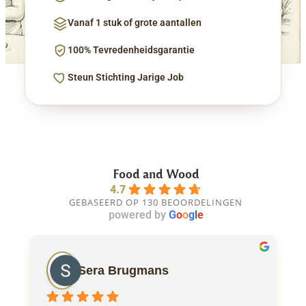
Vanaf 1 stuk of grote aantallen
100% Tevredenheidsgarantie
Steun Stichting Jarige Job
Food and Wood
4.7
GEBASEERD OP 130 BEOORDELINGEN
powered by
G
o
o
g
l
e
Sera Brugmans