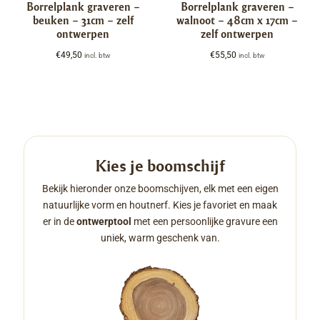
Borrelplank graveren –
Borrelplank graveren –
beuken – 31cm – zelf
walnoot – 48cm x 17cm –
ontwerpen
zelf ontwerpen
€
49,50
€
55,50
incl. btw
incl. btw
Kies je boomschijf
Bekijk hieronder onze boomschijven, elk met een eigen
natuurlijke vorm en houtnerf. Kies je favoriet en maak
er in de
ontwerptool
met een persoonlijke gravure een
uniek, warm geschenk van.