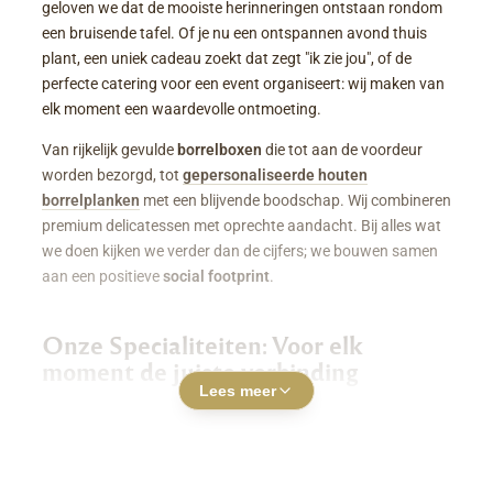
geloven we dat de mooiste herinneringen ontstaan rondom
een bruisende tafel. Of je nu een ontspannen avond thuis
plant, een uniek cadeau zoekt dat zegt "ik zie jou", of de
perfecte catering voor een event organiseert: wij maken van
elk moment een waardevolle ontmoeting.
Van rijkelijk gevulde
borrelboxen
die tot aan de voordeur
worden bezorgd, tot
gepersonaliseerde houten
borrelplanken
met een blijvende boodschap. Wij combineren
premium delicatessen met oprechte aandacht. Bij alles wat
we doen kijken we verder dan de cijfers; we bouwen samen
aan een positieve
social footprint
.
Onze Specialiteiten: Voor elk
moment de juiste verbinding
Lees meer
Luxe Borrelboxen & Borrelpakketten
Geen zin of tijd om zelf uren in de keuken te staan? Een
borrelbox bestellen
was nog nooit zo makkelijk. Onze
boxen zitten boordevol smaakvolle kazen, fijne charcuterie,