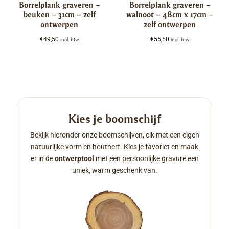
Borrelplank graveren –
Borrelplank graveren –
beuken – 31cm – zelf
walnoot – 48cm x 17cm –
ontwerpen
zelf ontwerpen
€
49,50
€
55,50
incl. btw
incl. btw
Kies je boomschijf
Bekijk hieronder onze boomschijven, elk met een eigen
natuurlijke vorm en houtnerf. Kies je favoriet en maak
er in de
ontwerptool
met een persoonlijke gravure een
uniek, warm geschenk van.