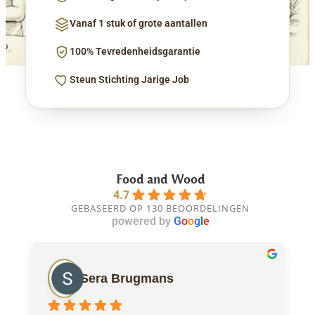
Vanaf 1 stuk of grote aantallen
100% Tevredenheidsgarantie
Steun Stichting Jarige Job
Food and Wood
4.7
GEBASEERD OP 130 BEOORDELINGEN
powered by
G
o
o
g
l
e
Sera Brugmans