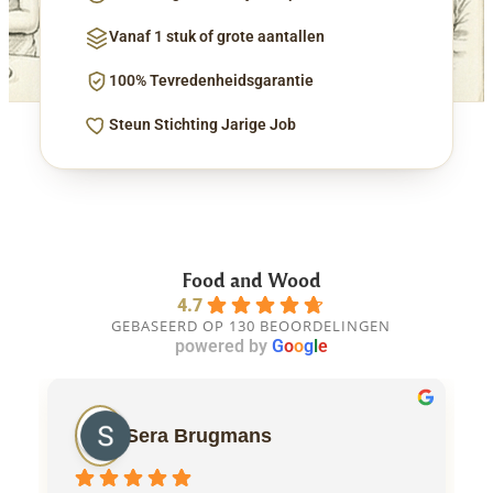
Vanaf 1 stuk of grote aantallen
100% Tevredenheidsgarantie
Steun Stichting Jarige Job
Food and Wood
4.7
GEBASEERD OP 130 BEOORDELINGEN
powered by
G
o
o
g
l
e
Sera Brugmans