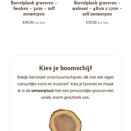
Borrelplank graveren –
Borrelplank graveren –
beuken – 31cm – zelf
walnoot – 48cm x 17cm –
ontwerpen
zelf ontwerpen
€
49,50
€
55,50
incl. btw
incl. btw
Kies je boomschijf
Bekijk hieronder onze boomschijven, elk met een eigen
natuurlijke vorm en houtnerf. Kies je favoriet en maak
er in de
ontwerptool
met een persoonlijke gravure een
uniek, warm geschenk van.