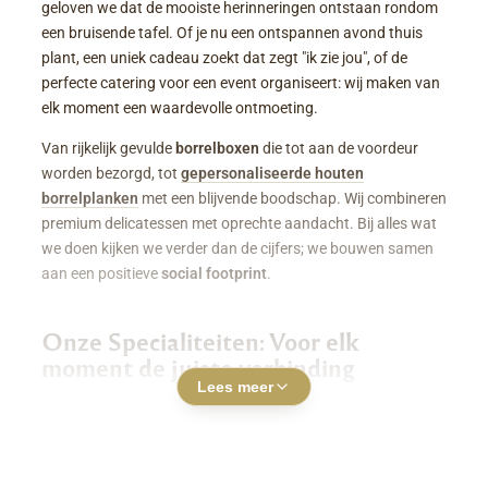
geloven we dat de mooiste herinneringen ontstaan rondom
een bruisende tafel. Of je nu een ontspannen avond thuis
plant, een uniek cadeau zoekt dat zegt "ik zie jou", of de
perfecte catering voor een event organiseert: wij maken van
elk moment een waardevolle ontmoeting.
Van rijkelijk gevulde
borrelboxen
die tot aan de voordeur
worden bezorgd, tot
gepersonaliseerde houten
borrelplanken
met een blijvende boodschap. Wij combineren
premium delicatessen met oprechte aandacht. Bij alles wat
we doen kijken we verder dan de cijfers; we bouwen samen
aan een positieve
social footprint
.
Onze Specialiteiten: Voor elk
moment de juiste verbinding
Lees meer
Luxe Borrelboxen & Borrelpakketten
Geen zin of tijd om zelf uren in de keuken te staan? Een
borrelbox bestellen
was nog nooit zo makkelijk. Onze
boxen zitten boordevol smaakvolle kazen, fijne charcuterie,