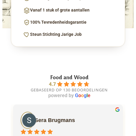
Vanaf 1 stuk of grote aantallen
100% Tevredenheidsgarantie
Steun Stichting Jarige Job
Food and Wood
4.7
GEBASEERD OP 130 BEOORDELINGEN
powered by
G
o
o
g
l
e
Sera Brugmans