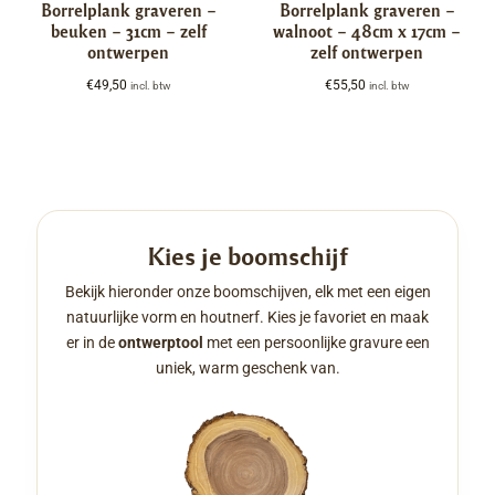
Borrelplank graveren –
Borrelplank graveren –
beuken – 31cm – zelf
walnoot – 48cm x 17cm –
ontwerpen
zelf ontwerpen
€
49,50
€
55,50
incl. btw
incl. btw
Kies je boomschijf
Bekijk hieronder onze boomschijven, elk met een eigen
natuurlijke vorm en houtnerf. Kies je favoriet en maak
er in de
ontwerptool
met een persoonlijke gravure een
uniek, warm geschenk van.