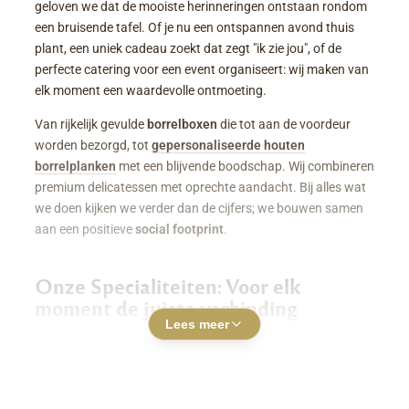
geloven we dat de mooiste herinneringen ontstaan rondom
een bruisende tafel. Of je nu een ontspannen avond thuis
plant, een uniek cadeau zoekt dat zegt "ik zie jou", of de
perfecte catering voor een event organiseert: wij maken van
elk moment een waardevolle ontmoeting.
Van rijkelijk gevulde
borrelboxen
die tot aan de voordeur
worden bezorgd, tot
gepersonaliseerde houten
borrelplanken
met een blijvende boodschap. Wij combineren
premium delicatessen met oprechte aandacht. Bij alles wat
we doen kijken we verder dan de cijfers; we bouwen samen
aan een positieve
social footprint
.
Onze Specialiteiten: Voor elk
moment de juiste verbinding
Lees meer
Luxe Borrelboxen & Borrelpakketten
Geen zin of tijd om zelf uren in de keuken te staan? Een
borrelbox bestellen
was nog nooit zo makkelijk. Onze
boxen zitten boordevol smaakvolle kazen, fijne charcuterie,