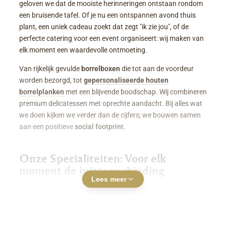
geloven we dat de mooiste herinneringen ontstaan rondom
een bruisende tafel. Of je nu een ontspannen avond thuis
plant, een uniek cadeau zoekt dat zegt "ik zie jou", of de
perfecte catering voor een event organiseert: wij maken van
elk moment een waardevolle ontmoeting.
Van rijkelijk gevulde
borrelboxen
die tot aan de voordeur
worden bezorgd, tot
gepersonaliseerde houten
borrelplanken
met een blijvende boodschap. Wij combineren
premium delicatessen met oprechte aandacht. Bij alles wat
we doen kijken we verder dan de cijfers; we bouwen samen
aan een positieve
social footprint
.
Onze Specialiteiten: Voor elk
moment de juiste verbinding
Lees meer
Luxe Borrelboxen & Borrelpakketten
Geen zin of tijd om zelf uren in de keuken te staan? Een
borrelbox bestellen
was nog nooit zo makkelijk. Onze
boxen zitten boordevol smaakvolle kazen, fijne charcuterie,