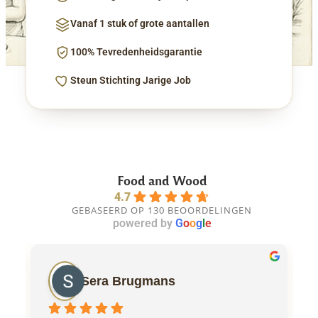
Vanaf 1 stuk of grote aantallen
100% Tevredenheidsgarantie
Steun Stichting Jarige Job
Food and Wood
4.7
GEBASEERD OP 130 BEOORDELINGEN
powered by
G
o
o
g
l
e
Sera Brugmans