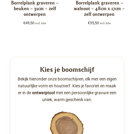
Borrelplank graveren –
Borrelplank graveren –
beuken – 31cm – zelf
walnoot – 48cm x 17cm –
ontwerpen
zelf ontwerpen
€
49,50
€
55,50
incl. btw
incl. btw
Kies je boomschijf
Bekijk hieronder onze boomschijven, elk met een eigen
natuurlijke vorm en houtnerf. Kies je favoriet en maak
er in de
ontwerptool
met een persoonlijke gravure een
uniek, warm geschenk van.