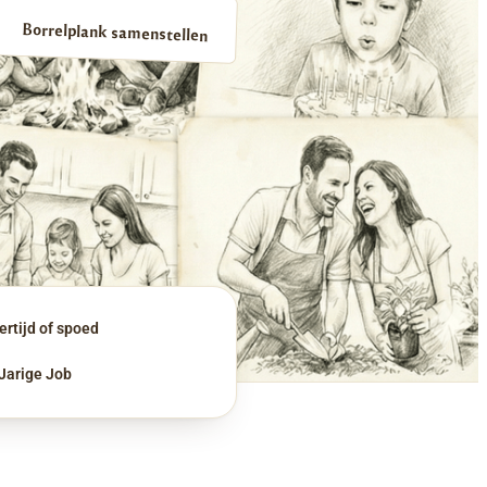
Borrelplank samenstellen
rtijd of spoed
 Jarige Job