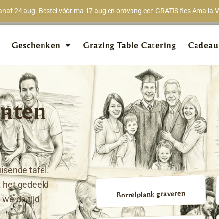
naf 24 aug. Bestel vóór ma 17 aug en ontvang een GRATIS fles Ama la Vi
★★★★★
98% van 
Geschenken
Grazing Table Catering
Cadeau
nten
isende tafel.
 het gedeeld
Borrelplank graveren
we de tijd