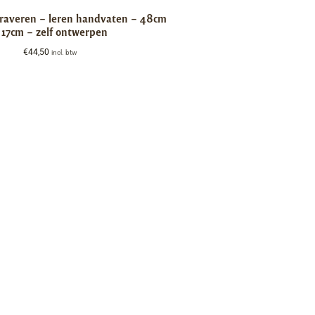
graveren – leren handvaten – 48cm
 17cm – zelf ontwerpen
€
44,50
incl. btw