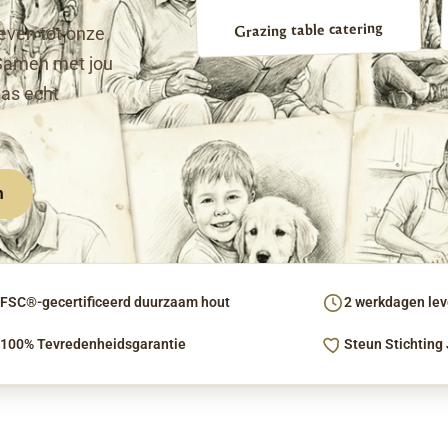
Grazing table catering
even tot onze
Samen met jou
pas echt
n
FSC®-gecertificeerd duurzaam hout
2 werkdagen leve
100% Tevredenheidsgarantie
Steun Stichting