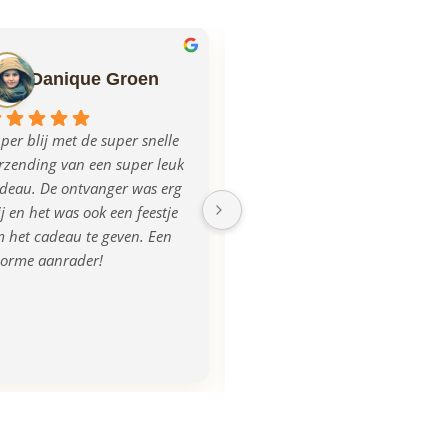
Danique Groen
Ilse Mulder
per blij met de super snelle 
Echt super geregeld allemaal, 
rzending van een super leuk 
mega blij met het product, na 
deau. De ontvanger was erg 
aanlevering van de foto was 
ij en het was ook een feestje 
de plank iets donkerder 
 het cadeau te geven. Een 
uitgevallen, dit werd ook 
orme aanrader!
opgemerkt en direct 
gecorrigeerd en we kregen 
zelfs een nieuwe! Super 
tevreden, bedankt