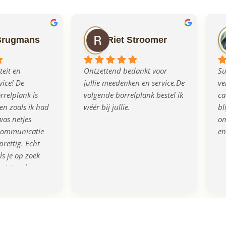
Brugmans
Riet Stroomer
eit en 
Ontzettend bedankt voor 
Su
ice! De 
jullie meedenken en service.De 
ve
relplank is 
volgende borrelplank bestel ik 
ca
n zoals ik had 
wéér bij jullie.
bl
as netjes 
om
communicatie 
en
prettig. Echt 
s je op zoek 
rigineel en 
eau!