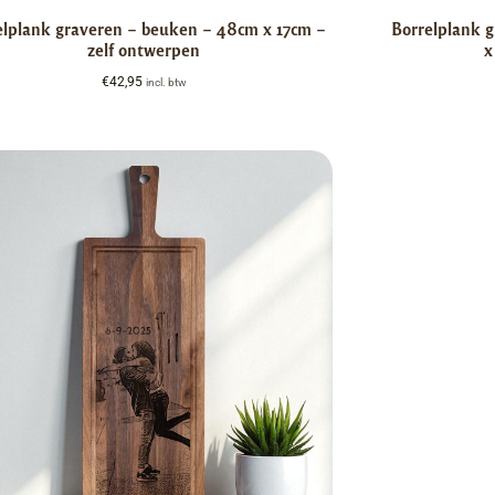
elplank graveren – beuken – 48cm x 17cm –
Borrelplank 
zelf ontwerpen
x
€
42,95
incl. btw