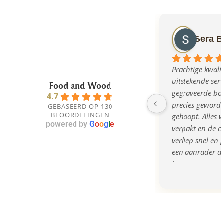
Sera 
Prachtige kwalit
uitstekende serv
Food and Wood
gegraveerde bor
4.7
precies geworde
GEBASEERD OP 130
BEOORDELINGEN
gehoopt. Alles w
powered by
G
o
o
g
l
e
verpakt en de 
verliep snel en 
een aanrader al
bent naar een o
kwalitatief cad