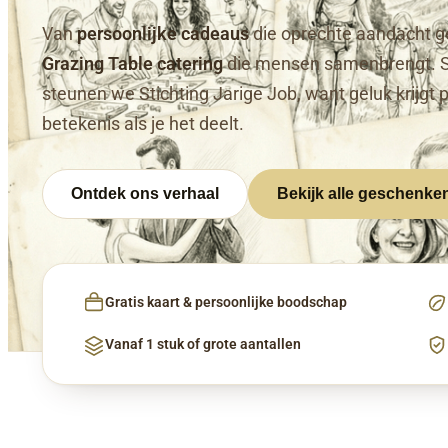
Van
persoonlijke cadeaus
die oprechte aandacht g
Grazing Table catering
die mensen samenbrengt. 
steunen we Stichting Jarige Job, want geluk krijgt 
betekenis als je het deelt.
Ontdek ons verhaal
Bekijk alle geschenke
Gratis kaart & persoonlijke boodschap
Vanaf 1 stuk of grote aantallen