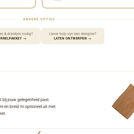
ANDERE OPTIES
es & drankjes nodig?
Liever hulp van een designer?
ORRELPAKKET
→
LATEN ONTWERPEN
→
t bij jouw gelegenheid past.
e en breid 'm optioneel uit met
ket.