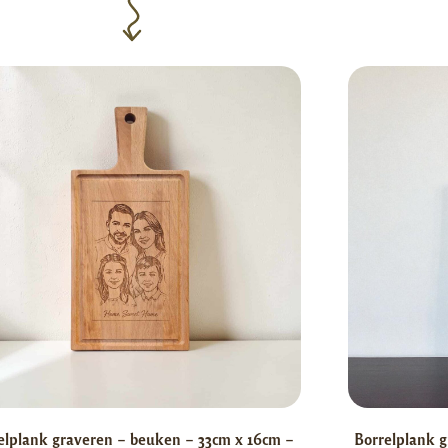
elplank graveren – beuken – 33cm x 16cm –
Borrelplank g