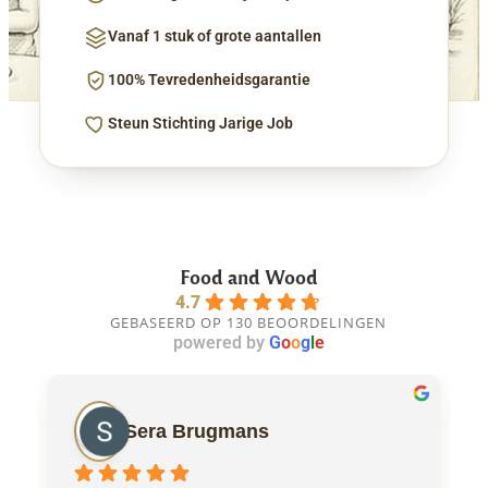
Vanaf 1 stuk of grote aantallen
100% Tevredenheidsgarantie
Steun Stichting Jarige Job
Food and Wood
4.7
GEBASEERD OP 130 BEOORDELINGEN
powered by
G
o
o
g
l
e
Sera Brugmans