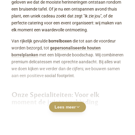
geloven we dat de mooiste herinneringen ontstaan rondom
een bruisende tafel. Of je nu een ontspannen avond thuis
plant, een uniek cadeau zoekt dat zegt "ik zie jou", of de
perfecte catering voor een event organiseert: wij maken van
elk moment een waardevolle ontmoeting.
Van rijkelijk gevulde
borrelboxen
die tot aan de voordeur
worden bezorgd, tot
gepersonaliseerde houten
borrelplanken
met een blijvende boodschap. Wij combineren
premium delicatessen met oprechte aandacht. Bij alles wat
we doen kijken we verder dan de cijfers; we bouwen samen
aan een positieve
social footprint
.
Onze Specialiteiten: Voor elk
moment de juiste verbinding
Lees meer
Luxe Borrelboxen & Borrelpakketten
Geen zin of tijd om zelf uren in de keuken te staan? Een
borrelbox bestellen
was nog nooit zo makkelijk. Onze
boxen zitten boordevol smaakvolle kazen, fijne charcuterie,