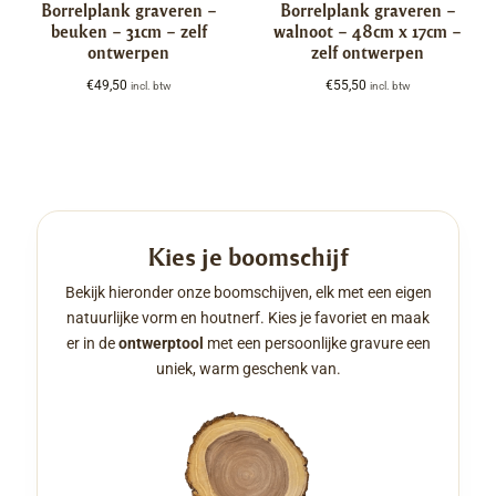
Borrelplank graveren –
Borrelplank graveren –
beuken – 31cm – zelf
walnoot – 48cm x 17cm –
ontwerpen
zelf ontwerpen
€
49,50
€
55,50
incl. btw
incl. btw
Kies je boomschijf
Bekijk hieronder onze boomschijven, elk met een eigen
natuurlijke vorm en houtnerf. Kies je favoriet en maak
er in de
ontwerptool
met een persoonlijke gravure een
uniek, warm geschenk van.