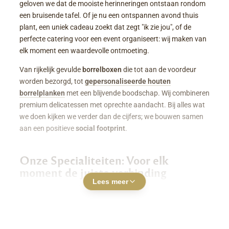
geloven we dat de mooiste herinneringen ontstaan rondom
een bruisende tafel. Of je nu een ontspannen avond thuis
plant, een uniek cadeau zoekt dat zegt "ik zie jou", of de
perfecte catering voor een event organiseert: wij maken van
elk moment een waardevolle ontmoeting.
Van rijkelijk gevulde
borrelboxen
die tot aan de voordeur
worden bezorgd, tot
gepersonaliseerde houten
borrelplanken
met een blijvende boodschap. Wij combineren
premium delicatessen met oprechte aandacht. Bij alles wat
we doen kijken we verder dan de cijfers; we bouwen samen
aan een positieve
social footprint
.
Onze Specialiteiten: Voor elk
moment de juiste verbinding
Lees meer
Luxe Borrelboxen & Borrelpakketten
Geen zin of tijd om zelf uren in de keuken te staan? Een
borrelbox bestellen
was nog nooit zo makkelijk. Onze
boxen zitten boordevol smaakvolle kazen, fijne charcuterie,