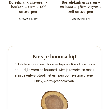
Borrelplank graveren –
Borrelplank graveren –
beuken – 31cm – zelf
walnoot – 48cm x 17cm –
ontwerpen
zelf ontwerpen
€
49,50
€
55,50
incl. btw
incl. btw
Kies je boomschijf
Bekijk hieronder onze boomschijven, elk met een eigen
natuurlijke vorm en houtnerf. Kies je favoriet en maak
er in de
ontwerptool
met een persoonlijke gravure een
uniek, warm geschenk van.