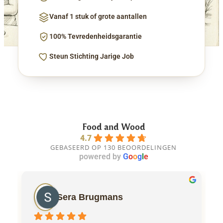
Vanaf 1 stuk of grote aantallen
100% Tevredenheidsgarantie
Steun Stichting Jarige Job
Food and Wood
4.7
GEBASEERD OP 130 BEOORDELINGEN
powered by
G
o
o
g
l
e
Sera Brugmans