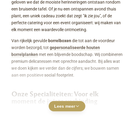
geloven we dat de mooiste herinneringen ontstaan rondom
een bruisende tafel. Of je nu een ontspannen avond thuis
plant, een uniek cadeau zoekt dat zegt "ik zie jou", of de
perfecte catering voor een event organiseert: wij maken van
elk moment een waardevolle ontmoeting.
Van rijkelijk gevulde
borrelboxen
die tot aan de voordeur
worden bezorgd, tot
gepersonaliseerde houten
borrelplanken
met een blijvende boodschap. Wij combineren
premium delicatessen met oprechte aandacht. Bij alles wat
we doen kijken we verder dan de cijfers; we bouwen samen
aan een positieve
social footprint
.
Onze Specialiteiten: Voor elk
moment de juiste verbinding
Lees meer
Luxe Borrelboxen & Borrelpakketten
Geen zin of tijd om zelf uren in de keuken te staan? Een
borrelbox bestellen
was nog nooit zo makkelijk. Onze
boxen zitten boordevol smaakvolle kazen, fijne charcuterie,