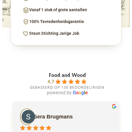
Vanaf 1 stuk of grote aantallen
100% Tevredenheidsgarantie
Steun Stichting Jarige Job
Food and Wood
4.7
GEBASEERD OP 130 BEOORDELINGEN
powered by
G
o
o
g
l
e
Sera Brugmans