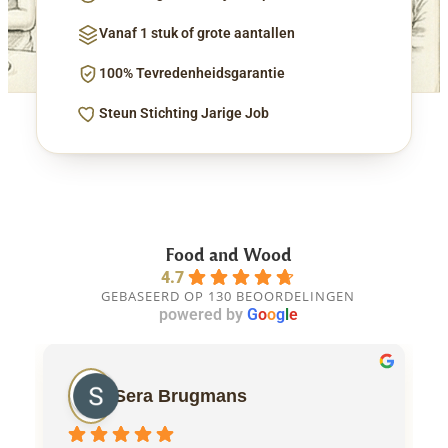
Vanaf 1 stuk of grote aantallen
100% Tevredenheidsgarantie
Steun Stichting Jarige Job
Food and Wood
4.7
GEBASEERD OP 130 BEOORDELINGEN
powered by
G
o
o
g
l
e
Sera Brugmans