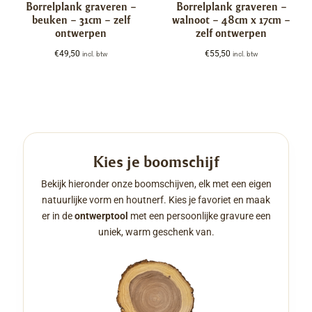
Borrelplank graveren –
Borrelplank graveren –
beuken – 31cm – zelf
walnoot – 48cm x 17cm –
ontwerpen
zelf ontwerpen
€
49,50
€
55,50
incl. btw
incl. btw
Kies je boomschijf
Bekijk hieronder onze boomschijven, elk met een eigen
natuurlijke vorm en houtnerf. Kies je favoriet en maak
er in de
ontwerptool
met een persoonlijke gravure een
uniek, warm geschenk van.