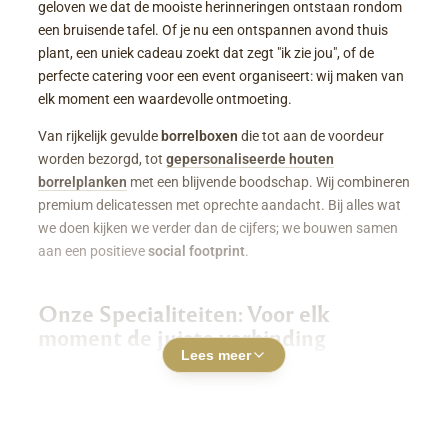
geloven we dat de mooiste herinneringen ontstaan rondom
een bruisende tafel. Of je nu een ontspannen avond thuis
plant, een uniek cadeau zoekt dat zegt "ik zie jou", of de
perfecte catering voor een event organiseert: wij maken van
elk moment een waardevolle ontmoeting.
Van rijkelijk gevulde
borrelboxen
die tot aan de voordeur
worden bezorgd, tot
gepersonaliseerde houten
borrelplanken
met een blijvende boodschap. Wij combineren
premium delicatessen met oprechte aandacht. Bij alles wat
we doen kijken we verder dan de cijfers; we bouwen samen
aan een positieve
social footprint
.
Onze Specialiteiten: Voor elk
moment de juiste verbinding
Lees meer
Luxe Borrelboxen & Borrelpakketten
Geen zin of tijd om zelf uren in de keuken te staan? Een
borrelbox bestellen
was nog nooit zo makkelijk. Onze
boxen zitten boordevol smaakvolle kazen, fijne charcuterie,