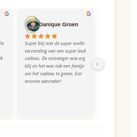
Danique Groen
Ilse M
ie 
Super blij met de super snelle 
Echt super gere
verzending van een super leuk 
mega blij met h
k 
cadeau. De ontvanger was erg 
aanlevering van
blij en het was ook een feestje 
de plank iets d
om het cadeau te geven. Een 
uitgevallen, di
enorme aanrader!
opgemerkt en di
gecorrigeerd e
zelfs een nieuw
tevreden, beda