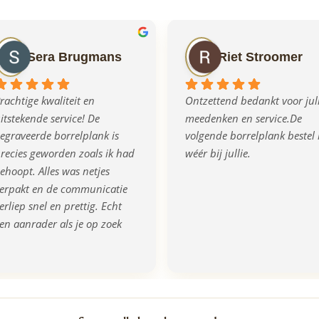
Sera Brugmans
Riet Stroomer
rachtige kwaliteit en 
Ontzettend bedankt voor jull
itstekende service! De 
meedenken en service.De 
egraveerde borrelplank is 
volgende borrelplank bestel i
recies geworden zoals ik had 
wéér bij jullie.
ehoopt. Alles was netjes 
erpakt en de communicatie 
erliep snel en prettig. Echt 
en aanrader als je op zoek 
ent naar een origineel en 
walitatief cadeau!