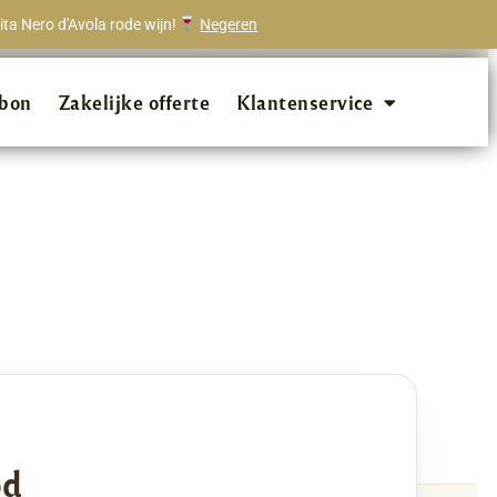
ta Nero d'Avola rode wijn!
Negeren
onze klanten beveelt ons aan!
bon
Zakelijke offerte
Klantenservice
od