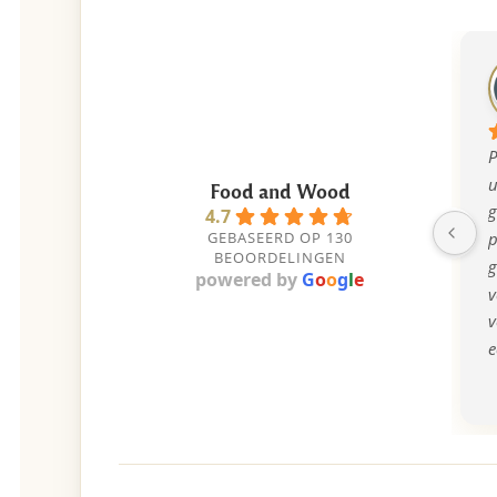
P
u
Food and Wood
g
4.7
GEBASEERD OP 130
p
BEOORDELINGEN
g
powered by
G
o
o
g
l
e
v
v
e
b
k