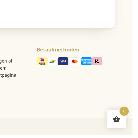
Betaalmethoden
gen of
eem
ctpagina
.
0