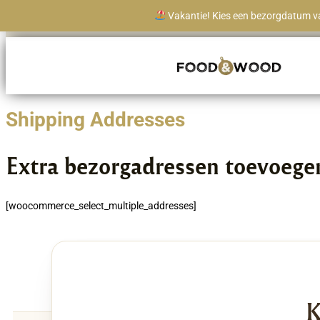
naar
de
Vakantie! Kies een bezorgdatum va
Levertijd vanaf 1 werkdag
inhoud
Shipping Addresses
Extra bezorgadressen toevoege
[woocommerce_select_multiple_addresses]
K