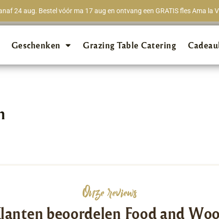
naf 24 aug. Bestel vóór ma 17 aug en ontvang een GRATIS fles Ama la Vi
★★★★★
98% van 
Geschenken
Grazing Table Catering
Cadeau
n
Onze reviews
lanten beoordelen Food and Wo