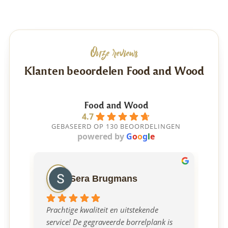
Onze reviews
Klanten beoordelen Food and Wood
Food and Wood
4.7
GEBASEERD OP 130 BEOORDELINGEN
powered by
G
o
o
g
l
e
Sera Brugmans
Prachtige kwaliteit en uitstekende 
Ont
service! De gegraveerde borrelplank is 
mee