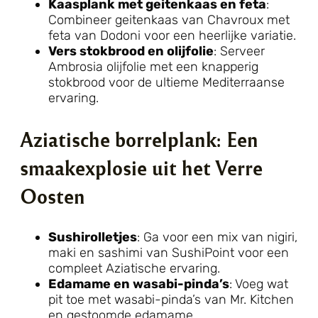
Kaasplank met geitenkaas en feta
:
Combineer geitenkaas van Chavroux met
feta van Dodoni voor een heerlijke variatie.
Vers stokbrood en olijfolie
: Serveer
Ambrosia olijfolie met een knapperig
stokbrood voor de ultieme Mediterraanse
ervaring.
Aziatische borrelplank: Een
smaakexplosie uit het Verre
Oosten
Sushirolletjes
: Ga voor een mix van nigiri,
maki en sashimi van SushiPoint voor een
compleet Aziatische ervaring.
Edamame en wasabi-pinda’s
: Voeg wat
pit toe met wasabi-pinda’s van Mr. Kitchen
en gestoomde edamame.