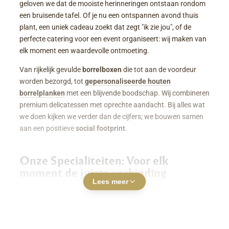
geloven we dat de mooiste herinneringen ontstaan rondom
een bruisende tafel. Of je nu een ontspannen avond thuis
plant, een uniek cadeau zoekt dat zegt "ik zie jou", of de
perfecte catering voor een event organiseert: wij maken van
elk moment een waardevolle ontmoeting.
Van rijkelijk gevulde
borrelboxen
die tot aan de voordeur
worden bezorgd, tot
gepersonaliseerde houten
borrelplanken
met een blijvende boodschap. Wij combineren
premium delicatessen met oprechte aandacht. Bij alles wat
we doen kijken we verder dan de cijfers; we bouwen samen
aan een positieve
social footprint
.
Onze Specialiteiten: Voor elk
moment de juiste verbinding
Lees meer
Luxe Borrelboxen & Borrelpakketten
Geen zin of tijd om zelf uren in de keuken te staan? Een
borrelbox bestellen
was nog nooit zo makkelijk. Onze
boxen zitten boordevol smaakvolle kazen, fijne charcuterie,