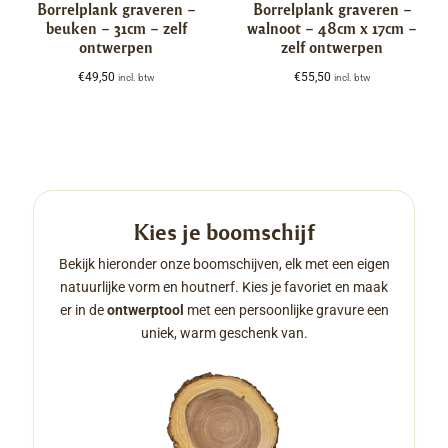
Borrelplank graveren –
Borrelplank graveren –
beuken – 31cm – zelf
walnoot – 48cm x 17cm –
ontwerpen
zelf ontwerpen
€
49,50
€
55,50
incl. btw
incl. btw
Kies je boomschijf
Bekijk hieronder onze boomschijven, elk met een eigen
natuurlijke vorm en houtnerf. Kies je favoriet en maak
er in de
ontwerptool
met een persoonlijke gravure een
uniek, warm geschenk van.