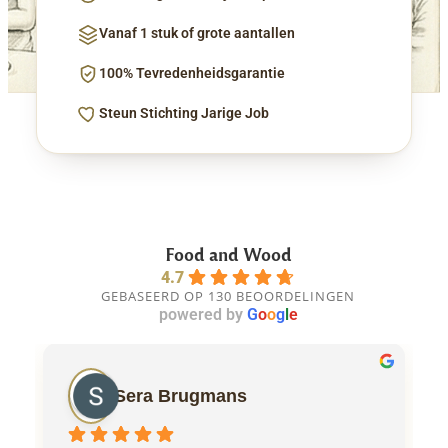
Vanaf 1 stuk of grote aantallen
100% Tevredenheidsgarantie
Steun Stichting Jarige Job
Food and Wood
4.7
GEBASEERD OP 130 BEOORDELINGEN
powered by
G
o
o
g
l
e
Sera Brugmans